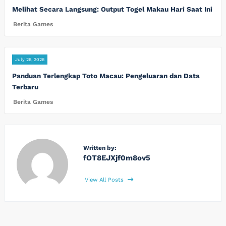
Melihat Secara Langsung: Output Togel Makau Hari Saat Ini
Berita Games
July 26, 2026
Panduan Terlengkap Toto Macau: Pengeluaran dan Data
Terbaru
Berita Games
Written by:
fOT8EJXjf0m8ov5
View All Posts