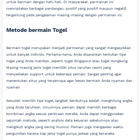
untuk bermain dengan hati-hati. Di masyarakat, permainan ini
menciptakan berbagai pandangan, positif yang positif maupun negatif,
tergantung pada pengalaman masing-masing dengan permainan ini.
Metode bermain Togel
Bermain togel merupakan menjadi permainan yang sangat mengasyikkan
untuk banyak individu. Pertama-tama, Anda disarankan tentukan tipe
togel yang Anda mainkan, seperti togel Singapore atau togel Hongkong.
Masing-masing jenis togel memiliki situs taruhan resmi yang
menyediakan support untuk beberapa pemain. Sangat penting agar
menentukan situs yang terpercaya agar kesan bermain Anda nyaman dan
nyaman.
Sesudah memilih tipe togel, langkah berikutnya adalah menghitung angka
yang Anda taruhkan. Umumnya, pemain dapat memilih berbagai
kombinasi angka sesuai perkiraan mereka. Anda dapat menggunakan
sejumlah metode, seperti analisis data keluaran sebelumnya atau
mengikuti angka yang sering muncul. Pemain juga mengawasi waktu
pengundian karena tiap jenis togel punya jadwal yang beraneka.