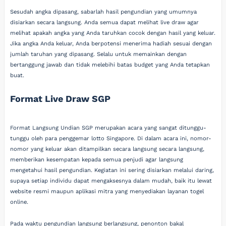
Sesudah angka dipasang, sabarlah hasil pengundian yang umumnya
disiarkan secara langsung. Anda semua dapat melihat live draw agar
melihat apakah angka yang Anda taruhkan cocok dengan hasil yang keluar.
Jika angka Anda keluar, Anda berpotensi menerima hadiah sesuai dengan
jumlah taruhan yang dipasang. Selalu untuk memainkan dengan
bertanggung jawab dan tidak melebihi batas budget yang Anda tetapkan
buat.
Format Live Draw SGP
Format Langsung Undian SGP merupakan acara yang sangat ditunggu-
tunggu oleh para penggemar lotto Singapore. Di dalam acara ini, nomor-
nomor yang keluar akan ditampilkan secara langsung secara langsung,
memberikan kesempatan kepada semua penjudi agar langsung
mengetahui hasil pengundian. Kegiatan ini sering disiarkan melalui daring,
supaya setiap individu dapat mengaksesnya dalam mudah, baik itu lewat
website resmi maupun aplikasi mitra yang menyediakan layanan togel
online.
Pada waktu pengundian langsung berlangsung, penonton bakal