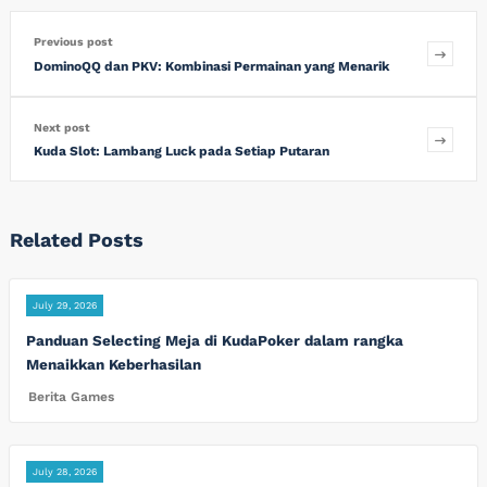
Previous post
DominoQQ dan PKV: Kombinasi Permainan yang Menarik
Next post
Kuda Slot: Lambang Luck pada Setiap Putaran
Related Posts
July 29, 2026
Panduan Selecting Meja di KudaPoker dalam rangka
Menaikkan Keberhasilan
Berita Games
July 28, 2026