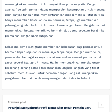
memungkinkan pemain untuk mengaktifkan putaran gratis. Dengan
adanya free spin, pemain dapat memperoleh kesempatan untuk menang
lebih banyak tanpa harus mempertaruhkan modal mereka. Fitur ini tidak
hanya menambah keseruan dalam bermain, tetapi juga memberikan
peluang yang lebih baik untuk meraih kemenangan besar. Pengalaman ini
menunjukkan betapa menariknya bermain slot demo sebelum beralih ke
permainan dengan uang sungguhan.
Selain itu, demo slot gratis memberikan kebebasan bagi pemain untuk
bermain kapan saja dan di mana saja tanpa biaya. Dengan metode ini,
pemain dari berbagai kalangan dapat merasakan sensasi permainan slot
gacor seperti Starlight Princess. Hal ini memungkinkan mereka untuk
bersenang-senang sambil merencanakan langkah-langkah yang tepat
sebelum memutuskan untuk bermain dengan uang asli, menjadikan
pengalaman bermain lebih menyenangkan dan tidak terbebani.
Previous post
Petunjuk Menyeluruh Profil Demo Slot untuk Pemain Baru