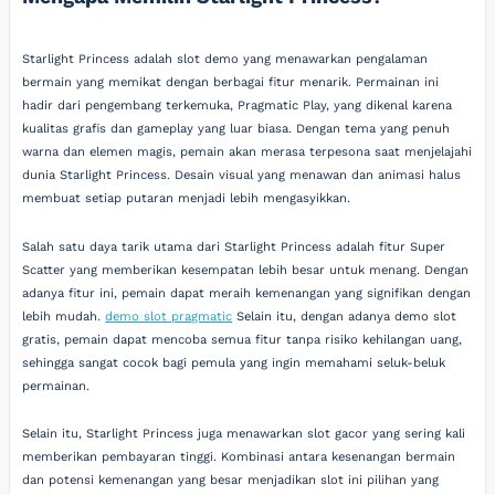
Starlight Princess adalah slot demo yang menawarkan pengalaman
bermain yang memikat dengan berbagai fitur menarik. Permainan ini
hadir dari pengembang terkemuka, Pragmatic Play, yang dikenal karena
kualitas grafis dan gameplay yang luar biasa. Dengan tema yang penuh
warna dan elemen magis, pemain akan merasa terpesona saat menjelajahi
dunia Starlight Princess. Desain visual yang menawan dan animasi halus
membuat setiap putaran menjadi lebih mengasyikkan.
Salah satu daya tarik utama dari Starlight Princess adalah fitur Super
Scatter yang memberikan kesempatan lebih besar untuk menang. Dengan
adanya fitur ini, pemain dapat meraih kemenangan yang signifikan dengan
lebih mudah.
demo slot pragmatic
Selain itu, dengan adanya demo slot
gratis, pemain dapat mencoba semua fitur tanpa risiko kehilangan uang,
sehingga sangat cocok bagi pemula yang ingin memahami seluk-beluk
permainan.
Selain itu, Starlight Princess juga menawarkan slot gacor yang sering kali
memberikan pembayaran tinggi. Kombinasi antara kesenangan bermain
dan potensi kemenangan yang besar menjadikan slot ini pilihan yang