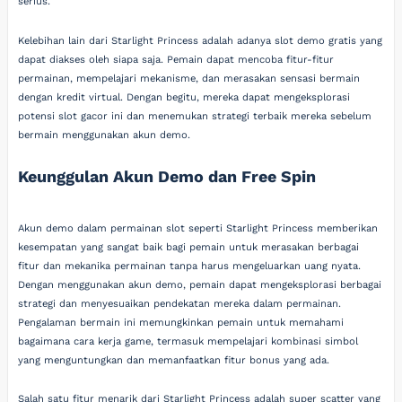
serius.
Kelebihan lain dari Starlight Princess adalah adanya slot demo gratis yang
dapat diakses oleh siapa saja. Pemain dapat mencoba fitur-fitur
permainan, mempelajari mekanisme, dan merasakan sensasi bermain
dengan kredit virtual. Dengan begitu, mereka dapat mengeksplorasi
potensi slot gacor ini dan menemukan strategi terbaik mereka sebelum
bermain menggunakan akun demo.
Keunggulan Akun Demo dan Free Spin
Akun demo dalam permainan slot seperti Starlight Princess memberikan
kesempatan yang sangat baik bagi pemain untuk merasakan berbagai
fitur dan mekanika permainan tanpa harus mengeluarkan uang nyata.
Dengan menggunakan akun demo, pemain dapat mengeksplorasi berbagai
strategi dan menyesuaikan pendekatan mereka dalam permainan.
Pengalaman bermain ini memungkinkan pemain untuk memahami
bagaimana cara kerja game, termasuk mempelajari kombinasi simbol
yang menguntungkan dan memanfaatkan fitur bonus yang ada.
Salah satu fitur menarik dari Starlight Princess adalah super scatter yang