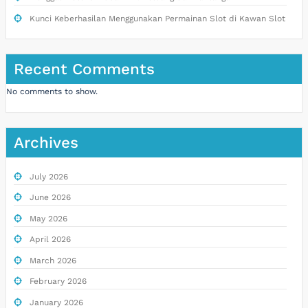
Kunci Keberhasilan Menggunakan Permainan Slot di Kawan Slot
Recent Comments
No comments to show.
Archives
July 2026
June 2026
May 2026
April 2026
March 2026
February 2026
January 2026