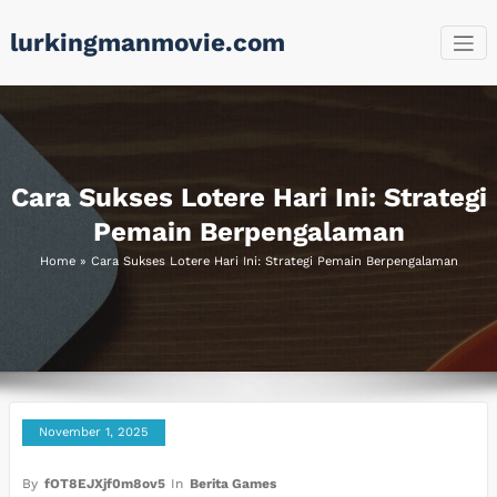
Skip
lurkingmanmovie.com
to
content
Cara Sukses Lotere Hari Ini: Strategi
Pemain Berpengalaman
Home
»
Cara Sukses Lotere Hari Ini: Strategi Pemain Berpengalaman
November 1, 2025
By
fOT8EJXjf0m8ov5
In
Berita Games