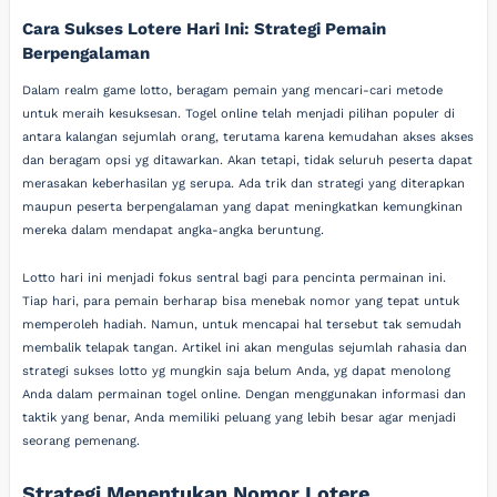
Cara Sukses Lotere Hari Ini: Strategi Pemain
Berpengalaman
Dalam realm game lotto, beragam pemain yang mencari-cari metode
untuk meraih kesuksesan. Togel online telah menjadi pilihan populer di
antara kalangan sejumlah orang, terutama karena kemudahan akses akses
dan beragam opsi yg ditawarkan. Akan tetapi, tidak seluruh peserta dapat
merasakan keberhasilan yg serupa. Ada trik dan strategi yang diterapkan
maupun peserta berpengalaman yang dapat meningkatkan kemungkinan
mereka dalam mendapat angka-angka beruntung.
Lotto hari ini menjadi fokus sentral bagi para pencinta permainan ini.
Tiap hari, para pemain berharap bisa menebak nomor yang tepat untuk
memperoleh hadiah. Namun, untuk mencapai hal tersebut tak semudah
membalik telapak tangan. Artikel ini akan mengulas sejumlah rahasia dan
strategi sukses lotto yg mungkin saja belum Anda, yg dapat menolong
Anda dalam permainan togel online. Dengan menggunakan informasi dan
taktik yang benar, Anda memiliki peluang yang lebih besar agar menjadi
seorang pemenang.
Strategi Menentukan Nomor Lotere