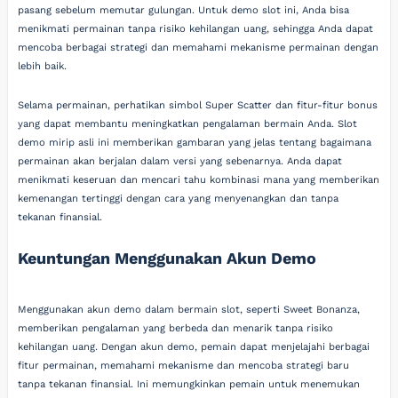
pasang sebelum memutar gulungan. Untuk demo slot ini, Anda bisa
menikmati permainan tanpa risiko kehilangan uang, sehingga Anda dapat
mencoba berbagai strategi dan memahami mekanisme permainan dengan
lebih baik.
Selama permainan, perhatikan simbol Super Scatter dan fitur-fitur bonus
yang dapat membantu meningkatkan pengalaman bermain Anda. Slot
demo mirip asli ini memberikan gambaran yang jelas tentang bagaimana
permainan akan berjalan dalam versi yang sebenarnya. Anda dapat
menikmati keseruan dan mencari tahu kombinasi mana yang memberikan
kemenangan tertinggi dengan cara yang menyenangkan dan tanpa
tekanan finansial.
Keuntungan Menggunakan Akun Demo
Menggunakan akun demo dalam bermain slot, seperti Sweet Bonanza,
memberikan pengalaman yang berbeda dan menarik tanpa risiko
kehilangan uang. Dengan akun demo, pemain dapat menjelajahi berbagai
fitur permainan, memahami mekanisme dan mencoba strategi baru
tanpa tekanan finansial. Ini memungkinkan pemain untuk menemukan