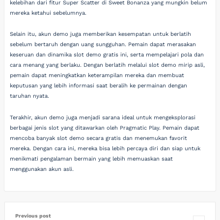
kelebihan dari fitur Super Scatter di Sweet Bonanza yang mungkin belum
mereka ketahui sebelumnya.
Selain itu, akun demo juga memberikan kesempatan untuk berlatih
sebelum bertaruh dengan uang sungguhan. Pemain dapat merasakan
keseruan dan dinamika slot demo gratis ini, serta mempelajari pola dan
cara menang yang berlaku. Dengan berlatih melalui slot demo mirip asli,
pemain dapat meningkatkan keterampilan mereka dan membuat
keputusan yang lebih informasi saat beralih ke permainan dengan
taruhan nyata.
Terakhir, akun demo juga menjadi sarana ideal untuk mengeksplorasi
berbagai jenis slot yang ditawarkan oleh Pragmatic Play. Pemain dapat
mencoba banyak slot demo secara gratis dan menemukan favorit
mereka. Dengan cara ini, mereka bisa lebih percaya diri dan siap untuk
menikmati pengalaman bermain yang lebih memuaskan saat
menggunakan akun asli.
Previous post