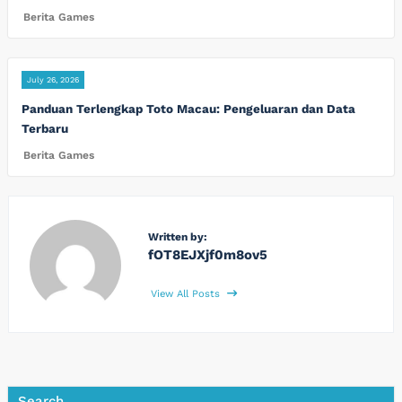
Berita Games
July 26, 2026
Panduan Terlengkap Toto Macau: Pengeluaran dan Data
Terbaru
Berita Games
Written by:
fOT8EJXjf0m8ov5
View All Posts
Search