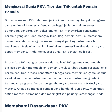
Menguasai Dunia PKV: Tips dan Trik untuk Pemain
Pemula
Dunia permainan PKV telah menjadi pilihan utama bagi banyak penggemar
game online di Indonesia. Dengan berbagai jenis permainan seperti
dominoqq, bandarq, dan poker online, PKV menawarkan pengalaman
bermain yang seru dan mengasyikkan. Bagi pemain pemula, memahami
dasar-dasar dan strategi permainan sangat penting untuk meraih
kesuksesan. Melalui artikel ini, kami akan memberikan tips dan trik yang
dapat membantu Anda menguasai dunia PKV dengan lebih baik.
Situs-situs PKV yang terpercaya dan aplikasi PKV games yang mudah
diakses semakin memudahkan pemain untuk terlibat dalam berbagai jenis
permainan. Dari proses pendaftaran hingga cara memainkan game, semua
aspek akan dibahas untuk memastikan Anda siap untuk menghadapi
tantangan yang ada. Dengan pengetahuan yang tepat dan strategi yang
matang, Anda bisa menjadi pemain yang handal di dunia PKV, menikmati
setiap momen permainan dan meningkatkan peluang kemenangan Anda.
Memahami Dasar-dasar PKV