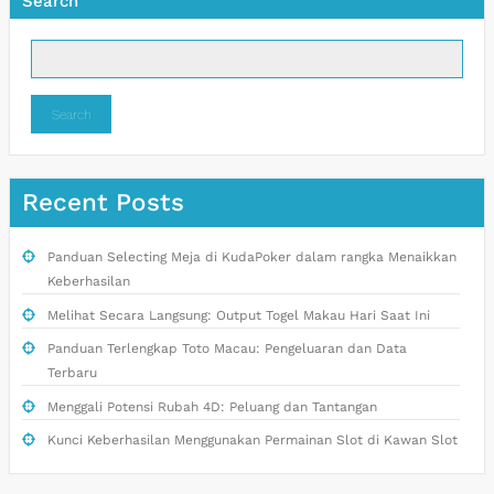
Search
Search
Recent Posts
Panduan Selecting Meja di KudaPoker dalam rangka Menaikkan
Keberhasilan
Melihat Secara Langsung: Output Togel Makau Hari Saat Ini
Panduan Terlengkap Toto Macau: Pengeluaran dan Data
Terbaru
Menggali Potensi Rubah 4D: Peluang dan Tantangan
Kunci Keberhasilan Menggunakan Permainan Slot di Kawan Slot