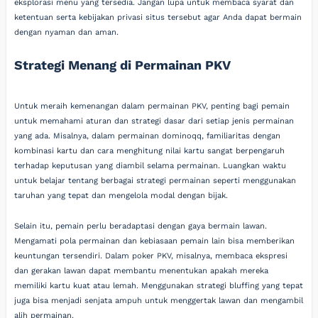
eksplorasi menu yang tersedia. Jangan lupa untuk membaca syarat dan
ketentuan serta kebijakan privasi situs tersebut agar Anda dapat bermain
dengan nyaman dan aman.
Strategi Menang di Permainan PKV
Untuk meraih kemenangan dalam permainan PKV, penting bagi pemain
untuk memahami aturan dan strategi dasar dari setiap jenis permainan
yang ada. Misalnya, dalam permainan dominoqq, familiaritas dengan
kombinasi kartu dan cara menghitung nilai kartu sangat berpengaruh
terhadap keputusan yang diambil selama permainan. Luangkan waktu
untuk belajar tentang berbagai strategi permainan seperti menggunakan
taruhan yang tepat dan mengelola modal dengan bijak.
Selain itu, pemain perlu beradaptasi dengan gaya bermain lawan.
Mengamati pola permainan dan kebiasaan pemain lain bisa memberikan
keuntungan tersendiri. Dalam poker PKV, misalnya, membaca ekspresi
dan gerakan lawan dapat membantu menentukan apakah mereka
memiliki kartu kuat atau lemah. Menggunakan strategi bluffing yang tepat
juga bisa menjadi senjata ampuh untuk menggertak lawan dan mengambil
alih permainan.