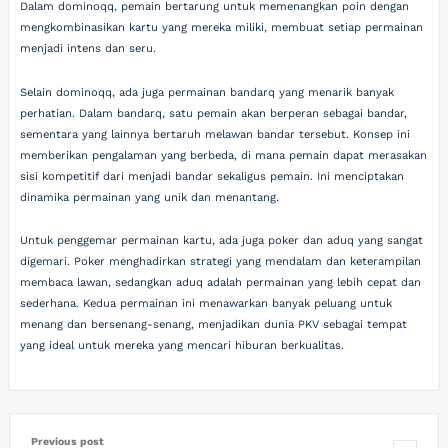
Dalam dominoqq, pemain bertarung untuk memenangkan poin dengan
mengkombinasikan kartu yang mereka miliki, membuat setiap permainan
menjadi intens dan seru.
Selain dominoqq, ada juga permainan bandarq yang menarik banyak
perhatian. Dalam bandarq, satu pemain akan berperan sebagai bandar,
sementara yang lainnya bertaruh melawan bandar tersebut. Konsep ini
memberikan pengalaman yang berbeda, di mana pemain dapat merasakan
sisi kompetitif dari menjadi bandar sekaligus pemain. Ini menciptakan
dinamika permainan yang unik dan menantang.
Untuk penggemar permainan kartu, ada juga poker dan aduq yang sangat
digemari. Poker menghadirkan strategi yang mendalam dan keterampilan
membaca lawan, sedangkan aduq adalah permainan yang lebih cepat dan
sederhana. Kedua permainan ini menawarkan banyak peluang untuk
menang dan bersenang-senang, menjadikan dunia PKV sebagai tempat
yang ideal untuk mereka yang mencari hiburan berkualitas.
Previous post