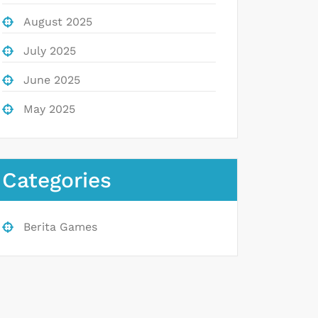
August 2025
July 2025
June 2025
May 2025
Categories
Berita Games