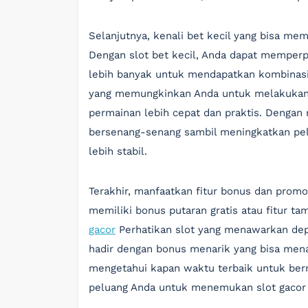
Selanjutnya, kenali bet kecil yang bisa me
Dengan slot bet kecil, Anda dapat memper
lebih banyak untuk mendapatkan kombinasi 
yang memungkinkan Anda untuk melakukan d
permainan lebih cepat dan praktis. Dengan 
bersenang-senang sambil meningkatkan pe
lebih stabil.
Terakhir, manfaatkan fitur bonus dan promo
memiliki bonus putaran gratis atau fitur 
gacor
Perhatikan slot yang menawarkan depos
hadir dengan bonus menarik yang bisa mena
mengetahui kapan waktu terbaik untuk ber
peluang Anda untuk menemukan slot gacor 