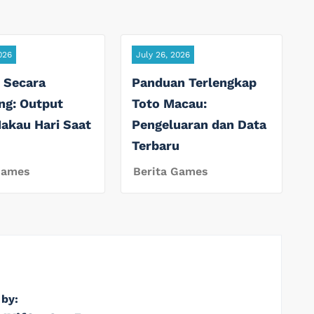
026
July 26, 2026
 Secara
Panduan Terlengkap
ng: Output
Toto Macau:
akau Hari Saat
Pengeluaran dan Data
Terbaru
Games
Berita Games
 by: