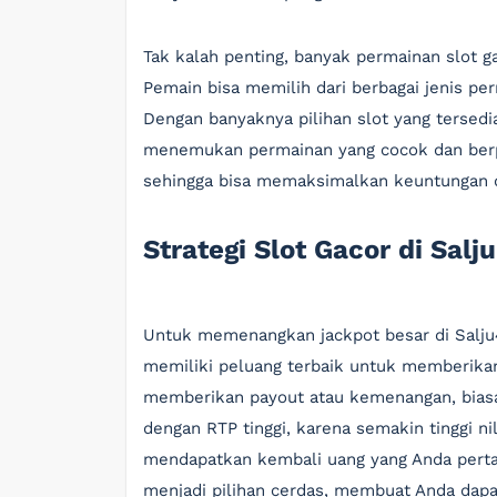
Tak kalah penting, banyak permainan slot ga
Pemain bisa memilih dari berbagai jenis 
Dengan banyaknya pilihan slot yang tersedi
menemukan permainan yang cocok dan berp
sehingga bisa memaksimalkan keuntungan da
Strategi Slot Gacor di Salj
Untuk memenangkan jackpot besar di Salju
memiliki peluang terbaik untuk memberikan
memberikan payout atau kemenangan, biasan
dengan RTP tinggi, karena semakin tinggi n
mendapatkan kembali uang yang Anda pertaru
menjadi pilihan cerdas, membuat Anda dapa