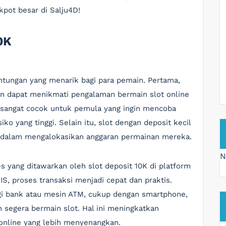
pot besar di Salju4D!
0K
tungan yang menarik bagi para pemain. Pertama,
in dapat menikmati pengalaman bermain slot online
 sangat cocok untuk pemula yang ingin mencoba
iko yang tinggi. Selain itu, slot dengan deposit kecil
 dalam mengalokasikan anggaran permainan mereka.
N
 yang ditawarkan oleh slot deposit 10K di platform
IS, proses transaksi menjadi cepat dan praktis.
gi bank atau mesin ATM, cukup dengan smartphone,
segera bermain slot. Hal ini meningkatkan
nline yang lebih menyenangkan.