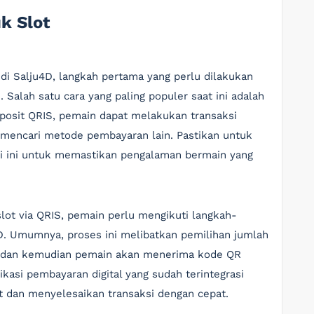
k Slot
di Salju4D, langkah pertama yang perlu dilakukan
Salah satu cara yang paling populer saat ini adalah
posit QRIS, pemain dapat melakukan transaksi
 mencari metode pembayaran lain. Pastikan untuk
 ini untuk memastikan pengalaman bermain yang
t via QRIS, pemain perlu mengikuti langkah-
4D. Umumnya, proses ini melibatkan pemilihan jumlah
K, dan kemudian pemain akan menerima kode QR
asi pembayaran digital yang sudah terintegrasi
 dan menyelesaikan transaksi dengan cepat.