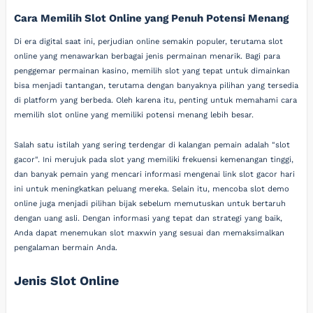
Cara Memilih Slot Online yang Penuh Potensi Menang
Di era digital saat ini, perjudian online semakin populer, terutama slot
online yang menawarkan berbagai jenis permainan menarik. Bagi para
penggemar permainan kasino, memilih slot yang tepat untuk dimainkan
bisa menjadi tantangan, terutama dengan banyaknya pilihan yang tersedia
di platform yang berbeda. Oleh karena itu, penting untuk memahami cara
memilih slot online yang memiliki potensi menang lebih besar.
Salah satu istilah yang sering terdengar di kalangan pemain adalah "slot
gacor". Ini merujuk pada slot yang memiliki frekuensi kemenangan tinggi,
dan banyak pemain yang mencari informasi mengenai link slot gacor hari
ini untuk meningkatkan peluang mereka. Selain itu, mencoba slot demo
online juga menjadi pilihan bijak sebelum memutuskan untuk bertaruh
dengan uang asli. Dengan informasi yang tepat dan strategi yang baik,
Anda dapat menemukan slot maxwin yang sesuai dan memaksimalkan
pengalaman bermain Anda.
Jenis Slot Online