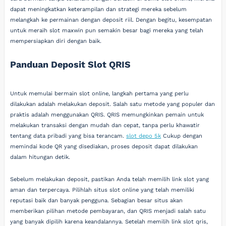
dapat meningkatkan keterampilan dan strategi mereka sebelum
melangkah ke permainan dengan deposit riil. Dengan begitu, kesempatan
untuk meraih slot maxwin pun semakin besar bagi mereka yang telah
mempersiapkan diri dengan baik.
Panduan Deposit Slot QRIS
Untuk memulai bermain slot online, langkah pertama yang perlu
dilakukan adalah melakukan deposit. Salah satu metode yang populer dan
praktis adalah menggunakan QRIS. QRIS memungkinkan pemain untuk
melakukan transaksi dengan mudah dan cepat, tanpa perlu khawatir
tentang data pribadi yang bisa terancam.
slot depo 5k
Cukup dengan
memindai kode QR yang disediakan, proses deposit dapat dilakukan
dalam hitungan detik.
Sebelum melakukan deposit, pastikan Anda telah memilih link slot yang
aman dan terpercaya. Pilihlah situs slot online yang telah memiliki
reputasi baik dan banyak pengguna. Sebagian besar situs akan
memberikan pilihan metode pembayaran, dan QRIS menjadi salah satu
yang banyak dipilih karena keandalannya. Setelah memilih link slot qris,