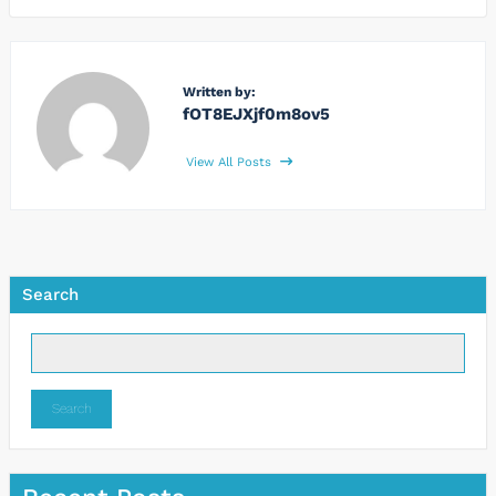
Written by:
fOT8EJXjf0m8ov5
View All Posts
Search
Search