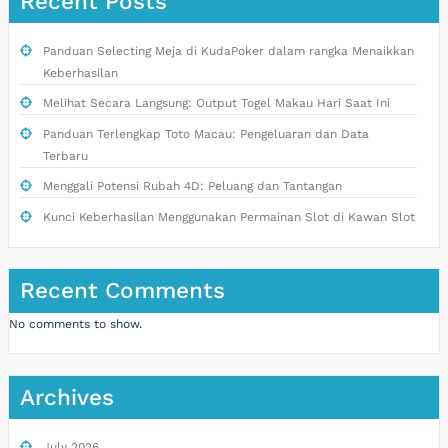
Recent Posts
Panduan Selecting Meja di KudaPoker dalam rangka Menaikkan
Keberhasilan
Melihat Secara Langsung: Output Togel Makau Hari Saat Ini
Panduan Terlengkap Toto Macau: Pengeluaran dan Data
Terbaru
Menggali Potensi Rubah 4D: Peluang dan Tantangan
Kunci Keberhasilan Menggunakan Permainan Slot di Kawan Slot
Recent Comments
No comments to show.
Archives
July 2026