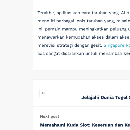
Terakhir, aplikasikan cara taruhan yang. Al
meneliti berbagai jenis taruhan yang, misa
ini, pemain mampu meningkatkan peluang unt
menawarkan kemudahan akses dalam akses 
merevisi strategi dengan gesit.
Singapore P
ada sangat disarankan untuk menambah ke
Jelajahi Dunia Togel
Next post
Memahami Kuda Slot: Keseruan dan K