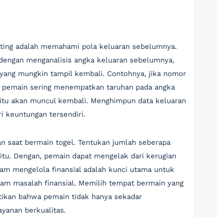
enting adalah memahami pola keluaran sebelumnya.
dengan menganalisis angka keluaran sebelumnya,
ang mungkin tampil kembali. Contohnya, jika nomor
pa pemain sering menempatkan taruhan pada angka
itu akan muncul kembali. Menghimpun data keluaran
 keuntungan tersendiri.
n saat bermain togel. Tentukan jumlah seberapa
itu. Dengan, pemain dapat mengelak dari kerugian
alam mengelola finansial adalah kunci utama untuk
am masalah finansial. Memilih tempat bermain yang
tikan bahwa pemain tidak hanya sekadar
yanan berkualitas.