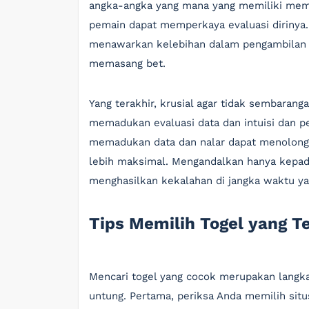
angka-angka yang mana yang memiliki memil
pemain dapat memperkaya evaluasi dirinya.
menawarkan kelebihan dalam pengambilan pu
memasang bet.
Yang terakhir, krusial agar tidak sembarang
memadukan evaluasi data dan intuisi dan p
memadukan data dan nalar dapat menolong 
lebih maksimal. Mengandalkan hanya kepad
menghasilkan kekalahan di jangka waktu ya
Tips Memilih Togel yang T
Mencari togel yang cocok merupakan langka
untung. Pertama, periksa Anda memilih situs