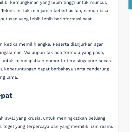
iki kemungkinan yang lebih tinggi untuk muncul,
 Teknik ini tak menjamin keberhasilan, namun bisa
tusan yang lebih lebih berinformasi saat
an ketika memilih angka. Peserta dianjurkan agar
engalaman. Walaupun tak ada formula yang pasti,
untuk mendapatkan nomor lottery singapore secara
a keberuntungan dapat berbahaya serta cenderung
ng lama.
epat
h awal yang krusial untuk meningkatkan peluang
 togel yang terpercaya dan yang memiliki izin resmi.