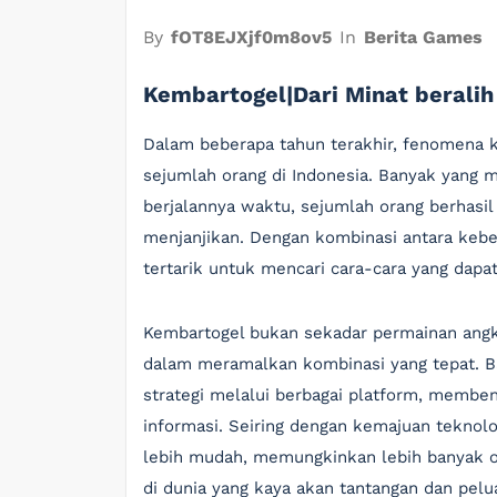
By
fOT8EJXjf0m8ov5
In
Berita Games
Kembartogel|Dari Minat berali
Dalam beberapa tahun terakhir, fenomena 
sejumlah orang di Indonesia. Banyak yang m
berjalannya waktu, sejumlah orang berhasi
menjanjikan. Dengan kombinasi antara kebe
tertarik untuk mencari cara-cara yang dap
Kembartogel bukan sekadar permainan angk
dalam meramalkan kombinasi yang tepat. Ba
strategi melalui berbagai platform, membe
informasi. Seiring dengan kemajuan teknolo
lebih mudah, memungkinkan lebih banyak o
di dunia yang kaya akan tantangan dan pelua