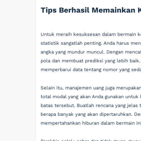
Tips Berhasil Memainkan 
Untuk meraih kesuksesan dalam bermain k
statistik sangatlah penting. Anda harus me
angka yang mundur muncul. Dengan mencatat
pola dan membuat prediksi yang lebih baik
memperbarui data tentang nomor yang sedan
Selain itu, manajemen uang juga merupakan
total modal yang akan Anda gunakan untuk 
batas tersebut. Buatlah rencana yang jelas
berapa banyak yang akan dipertaruhkan. Den
mempertahankan hiburan dalam bermain ini