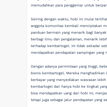
memudahkan para penggemar untuk berparti
Seiring dengan waktu, hobi ini mulai terlih
anggota komunitas kembali menciptakan mate
panduan bermain yang menarik bagi banyak o
berbagi ilmu dan pengalaman, menarik leb
terhadap kembartogel. Ini tidak sekadar se
mendapatkan pendapatan sampingan yang 
Dengan adanya permintaan yang tinggi, beb
bisnis kembartogel. Mereka menghadirkan la
berbayar yang menyediakan wawasan lebih 
kembartogel dari hanya hobi ke tingkat yang 
bisa mendapatkan uang dari hobi ini, menja
tetapi juga sebagai jalur pendapatan yang se