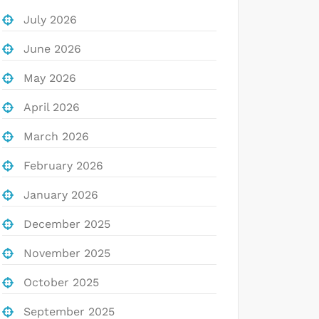
July 2026
June 2026
May 2026
April 2026
March 2026
February 2026
January 2026
December 2025
November 2025
October 2025
September 2025