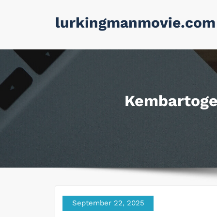
Skip
lurkingmanmovie.com
to
content
Kembartogel
September 22, 2025