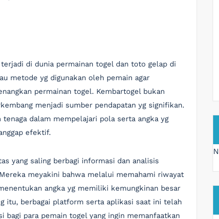
rjadi di dunia permainan togel dan toto gelap di
 atau metode yg digunakan oleh pemain agar
nangkan permainan togel. Kembartogel bukan
berkembang menjadi sumber pendapatan yg signifikan.
tenaga dalam mempelajari pola serta angka yg
nggap efektif.
N
s yang saling berbagi informasi dan analisis
. Mereka meyakini bahwa melalui memahami riwayat
menentukan angka yg memiliki kemungkinan besar
itu, berbagai platform serta aplikasi saat ini telah
i bagi para pemain togel yang ingin memanfaatkan