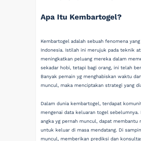
Apa Itu Kembartogel?
Kembartogel adalah sebuah fenomena yang te
Indonesia. Istilah ini merujuk pada teknik
meningkatkan peluang mereka dalam meme
sekadar hobi, tetapi bagi orang, ini telah 
Banyak pemain yg menghabiskan waktu dan 
muncul, maka menciptakan strategi yang dia
Dalam dunia kembartogel, terdapat komunita
mengenai data keluaran togel sebelumnya
angka yg pernah muncul, dapat membantu 
untuk keluar di masa mendatang. Di samping 
muncul, memberikan prediksi dan konsultas