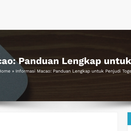
cao: Panduan Lengkap untuk 
Home
»
Informasi Macao: Panduan Lengkap untuk Penjudi Toge