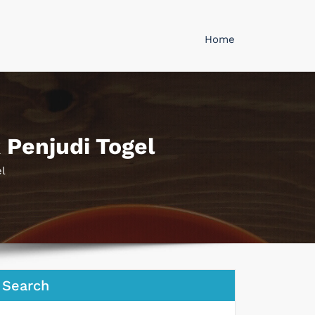
Home
Penjudi Togel
l
Search