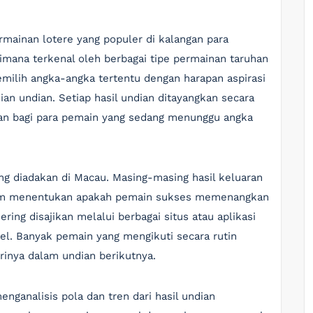
mainan lotere yang populer di kalangan para
dimana terkenal oleh berbagai tipe permainan taruhan
milih angka-angka tertentu dengan harapan aspirasi
an undian. Setiap hasil undian ditayangkan secara
an bagi para pemain yang sedang menunggu angka
ang diadakan di Macau. Masing-masing hasil keluaran
dalam menentukan apakah pemain sukses memenangkan
ring disajikan melalui berbagai situs atau aplikasi
l. Banyak pemain yang mengikuti secara rutin
rinya dalam undian berikutnya.
ganalisis pola dan tren dari hasil undian