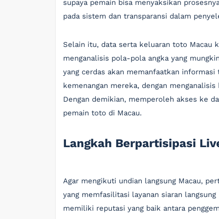
supaya pemain bisa menyaksikan prosesnya 
pada sistem dan transparansi dalam penyel
Selain itu, data serta keluaran toto Macau 
menganalisis pola-pola angka yang mungkin
yang cerdas akan memanfaatkan informasi 
kemenangan mereka, dengan menganalisis h
Dengan demikian, memperoleh akses ke data
pemain toto di Macau.
Langkah Berpartisipasi Li
Agar mengikuti undian langsung Macau, per
yang memfasilitasi layanan siaran langsung h
memiliki reputasi yang baik antara pengge