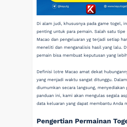
Di alam judi, khususnya pada game togel, i
penting untuk para pemain. Salah satu tipe l
Macao dan pengeluaran yg terjadi setiap h
meneliti dan menganalisis hasil yang lalu.
pemain bisa membuat keputusan yang lebi
Definisi lotre Macao amat dekat hubungan
yang menjadi waktu sangat ditunggu. Dalam 
diumumkan secara langsung, menyediakan p
panduan ini, kami akan mengulas segala as
data keluaran yang dapat membantu Anda 
Pengertian Permainan Tog