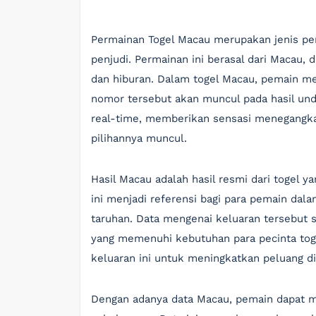
Permainan Togel Macau merupakan jenis per
penjudi. Permainan ini berasal dari Macau, 
dan hiburan. Dalam togel Macau, pemain me
nomor tersebut akan muncul pada hasil undi
real-time, memberikan sensasi menegangk
pilihannya muncul.
Hasil Macau adalah hasil resmi dari togel y
ini menjadi referensi bagi para pemain 
taruhan. Data mengenai keluaran tersebut se
yang memenuhi kebutuhan para pecinta toge
keluaran ini untuk meningkatkan peluang di
Dengan adanya data Macau, pemain dapat men