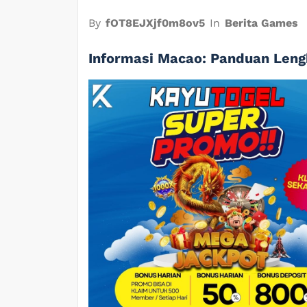
By
fOT8EJXjf0m8ov5
In
Berita Games
Informasi Macao: Panduan Leng