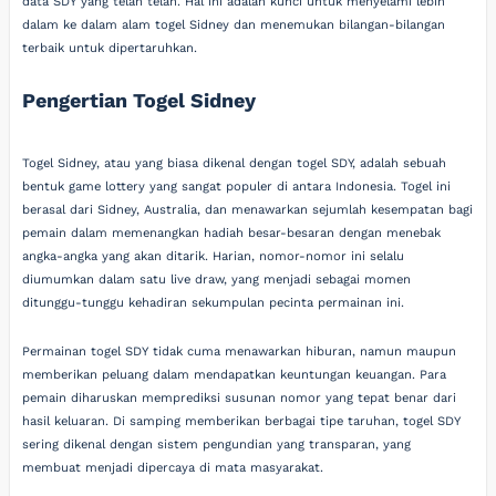
data SDY yang telah telah. Hal ini adalah kunci untuk menyelami lebih
dalam ke dalam alam togel Sidney dan menemukan bilangan-bilangan
terbaik untuk dipertaruhkan.
Pengertian Togel Sidney
Togel Sidney, atau yang biasa dikenal dengan togel SDY, adalah sebuah
bentuk game lottery yang sangat populer di antara Indonesia. Togel ini
berasal dari Sidney, Australia, dan menawarkan sejumlah kesempatan bagi
pemain dalam memenangkan hadiah besar-besaran dengan menebak
angka-angka yang akan ditarik. Harian, nomor-nomor ini selalu
diumumkan dalam satu live draw, yang menjadi sebagai momen
ditunggu-tunggu kehadiran sekumpulan pecinta permainan ini.
Permainan togel SDY tidak cuma menawarkan hiburan, namun maupun
memberikan peluang dalam mendapatkan keuntungan keuangan. Para
pemain diharuskan memprediksi susunan nomor yang tepat benar dari
hasil keluaran. Di samping memberikan berbagai tipe taruhan, togel SDY
sering dikenal dengan sistem pengundian yang transparan, yang
membuat menjadi dipercaya di mata masyarakat.