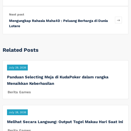
Next post
Mengungkap Rahasia Maha4D : Peluang Berharga di Dunia
Lotere
Related Posts
July 29, 2026
Panduan Selecting Meja di KudaPoker dalam rangka
Menaikkan Keberhasilan
Berita Games
July 28, 2026
Melihat Secara Langsung: Output Togel Makau Hari Saat Ini
Berita Games