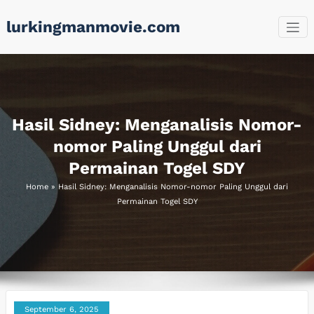
Skip
lurkingmanmovie.com
to
content
Hasil Sidney: Menganalisis Nomor-
nomor Paling Unggul dari
Permainan Togel SDY
Home
»
Hasil Sidney: Menganalisis Nomor-nomor Paling Unggul dari
Permainan Togel SDY
September 6, 2025