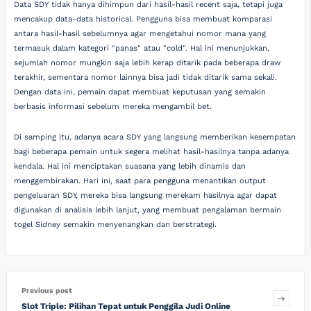
Data SDY tidak hanya dihimpun dari hasil-hasil recent saja, tetapi juga
mencakup data-data historical. Pengguna bisa membuat komparasi
antara hasil-hasil sebelumnya agar mengetahui nomor mana yang
termasuk dalam kategori "panas" atau "cold". Hal ini menunjukkan,
sejumlah nomor mungkin saja lebih kerap ditarik pada beberapa draw
terakhir, sementara nomor lainnya bisa jadi tidak ditarik sama sekali.
Dengan data ini, pemain dapat membuat keputusan yang semakin
berbasis informasi sebelum mereka mengambil bet.
Di samping itu, adanya acara SDY yang langsung memberikan kesempatan
bagi beberapa pemain untuk segera melihat hasil-hasilnya tanpa adanya
kendala. Hal ini menciptakan suasana yang lebih dinamis dan
menggembirakan. Hari ini, saat para pengguna menantikan output
pengeluaran SDY, mereka bisa langsung merekam hasilnya agar dapat
digunakan di analisis lebih lanjut, yang membuat pengalaman bermain
togel Sidney semakin menyenangkan dan berstrategi.
Previous post
Slot Triple: Pilihan Tepat untuk Penggila Judi Online