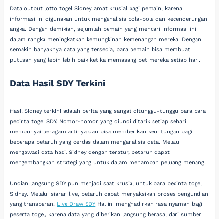
Data output lotto togel Sidney amat krusial bagi pemain, karena
informasi ini digunakan untuk menganalisis pola-pola dan kecenderungan
angka. Dengan demikian, sejumlah pemain yang mencari informasi ini
dalam rangka meningkatkan kemungkinan kemenangan mereka. Dengan
semakin banyaknya data yang tersedia, para pemain bisa membuat
putusan yang lebih lebih baik ketika memasang bet mereka setiap hari.
Data Hasil SDY Terkini
Hasil Sidney terkini adalah berita yang sangat ditunggu-tunggu para para
pecinta togel SDY. Nomor-nomor yang diundi ditarik setiap sehari
mempunyai beragam artinya dan bisa memberikan keuntungan bagi
beberapa petaruh yang cerdas dalam menganalisis data. Melalui
mengawasi data hasil Sidney dengan teratur, petaruh dapat
mengembangkan strategi yang untuk dalam menambah peluang menang.
Undian langsung SDY pun menjadi saat krusial untuk para pecinta togel
Sidney. Melalui siaran live, petaruh dapat menyaksikan proses pengundian
yang transparan.
Live Draw SDY
Hal ini menghadirkan rasa nyaman bagi
peserta togel, karena data yang diberikan langsung berasal dari sumber