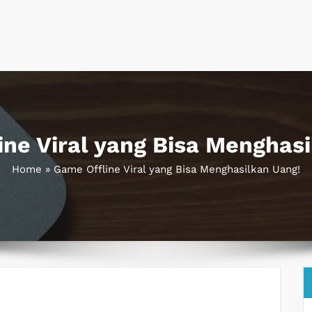
ine Viral yang Bisa Menghasi
Home
»
Game Offline Viral yang Bisa Menghasilkan Uang!