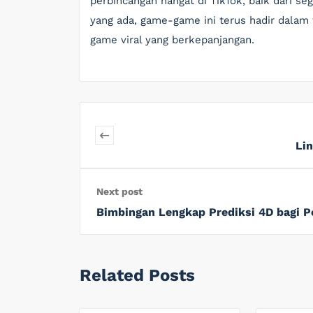
perbincangan hangat di TikTok, baik dari s
yang ada, game-game ini terus hadir dalam 
game viral yang berkepanjangan.
Li
Next post
Bimbingan Lengkap Prediksi 4D bagi 
Related Posts