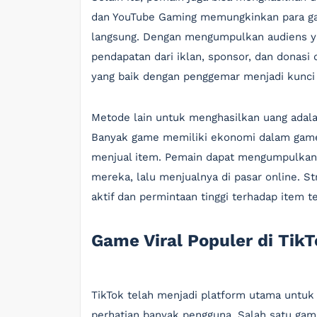
dan YouTube Gaming memungkinkan para g
langsung. Dengan mengumpulkan audiens y
pendapatan dari iklan, sponsor, dan donasi
yang baik dengan penggemar menjadi kunci u
Metode lain untuk menghasilkan uang adal
Banyak game memiliki ekonomi dalam gam
menjual item. Pemain dapat mengumpulkan
mereka, lalu menjualnya di pasar online. S
aktif dan permintaan tinggi terhadap item t
Game Viral Populer di Tik
TikTok telah menjadi platform utama untu
perhatian banyak pengguna. Salah satu gam