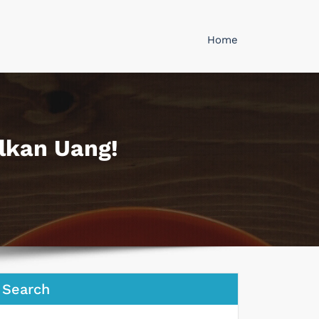
Home
lkan Uang!
Search