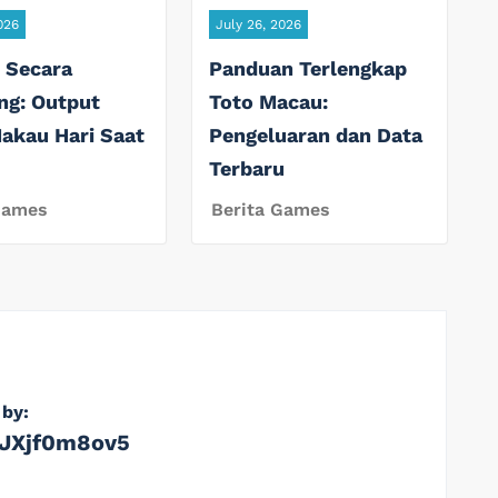
026
July 26, 2026
 Secara
Panduan Terlengkap
ng: Output
Toto Macau:
akau Hari Saat
Pengeluaran dan Data
Terbaru
Games
Berita Games
 by:
JXjf0m8ov5