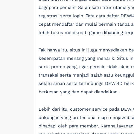
bagi para pemain. Salah satu fitur utama y
registrasi serta login. Tata cara daftar DE
cepat mendaftar dan mulai bermain tanpa a
lebih fokus menikmati game dibanding terje
Tak hanya itu, situs ini juga menyediakan 
kesempatan menang yang menarik. Situs in
serta promo yang, agar pemain tidak akan m
transaksi serta menjadi salah satu keunggu
selalu aman serta terlindungi. DEWI4D b
berkesan yang dan dapat diandalkan.
Lebih dari itu, customer service pada DEW
dukungan yang profesional siap menjawab 
dihadapi oleh para member. Karena layanan