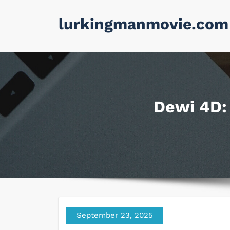
Skip
lurkingmanmovie.com
to
content
Dewi 4D: 
September 23, 2025