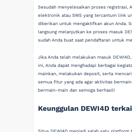
Sesudah menyelesaikan proses registrasi, 
elektronik atau SMS yang tercantum link unt
diberikan untuk mengaktifkan akun Anda. Se
langsung melanjutkan ke proses masuk DE
sudah Anda buat saat pendaftaran untuk mem
Jika Anda telah melakukan masuk DEWI4D, 
ini, Anda dapat menghadapi berbagai kegia
mainkan, melakukan deposit, serta mencari 
semua fitur yang ada agar aktivitas bermai
bermain-main dan semoga berhasil!
Keunggulan DEWI4D terkai
Situs DEWI4D menjadi salah satu platform