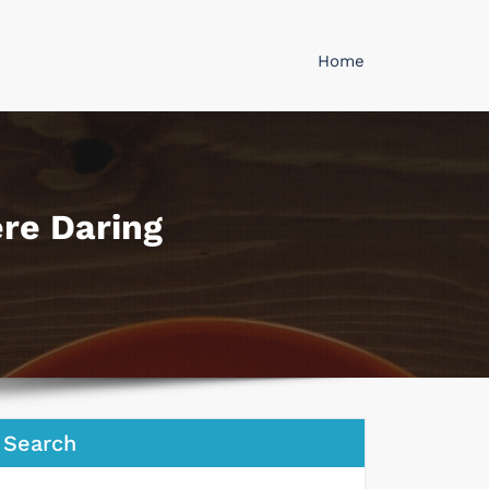
Home
ere Daring
Search