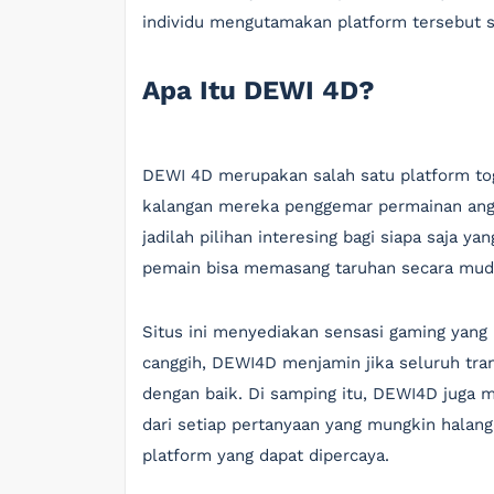
individu mengutamakan platform tersebut s
Apa Itu DEWI 4D?
DEWI 4D merupakan salah satu platform tog
kalangan mereka penggemar permainan ang
jadilah pilihan interesing bagi siapa saja y
pemain bisa memasang taruhan secara mudah
Situs ini menyediakan sensasi gaming yan
canggih, DEWI4D menjamin jika seluruh tra
dengan baik. Di samping itu, DEWI4D juga
dari setiap pertanyaan yang mungkin halang
platform yang dapat dipercaya.