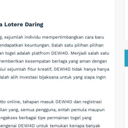
ia Lotere Daring
g, sejumlah individu mempertimbangkan cara baru
ndapatkan keuntungan. Salah satu pilihan pilihan
nan togel adalah platfrom DEWI4D. Menjadi salah satu
D memberikan kesempatan berlaga yang aman dengan
i sejumlah fitur kreatif, DEWI4D tidak hanya hanya
alah alih investasi bijaksana untuk yang siapa ingin
to online, tahapan masuk DEWI4D dan registrasi
ilan yang, semua pengguna, entah pemula maupun
ngakses berbagai tipe permainan togel yang
uh mengenai DEWI4D untuk temukan kenapa banyak