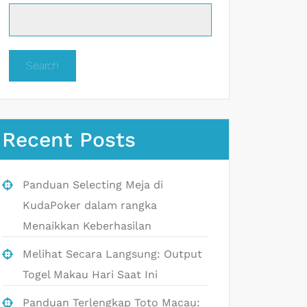
Search
Recent Posts
Panduan Selecting Meja di
KudaPoker dalam rangka
Menaikkan Keberhasilan
Melihat Secara Langsung: Output
Togel Makau Hari Saat Ini
Panduan Terlengkap Toto Macau: