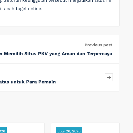
. Seluruh keunggulan tersebut menjadikan situs ini
i ranah togel online.
Previous post
n Memilih Situs PKV yang Aman dan Terpercaya
atas untuk Para Pemain
026
July 26, 2026