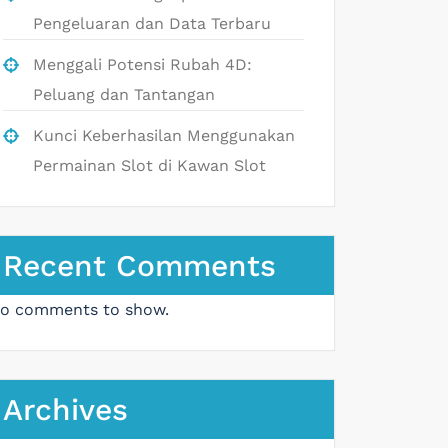
Pengeluaran dan Data Terbaru
Menggali Potensi Rubah 4D:
Peluang dan Tantangan
Kunci Keberhasilan Menggunakan
Permainan Slot di Kawan Slot
Recent Comments
o comments to show.
Archives