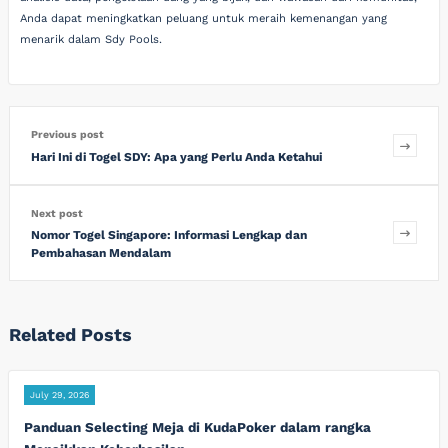
Anda dapat meningkatkan peluang untuk meraih kemenangan yang
menarik dalam Sdy Pools.
Previous post
Hari Ini di Togel SDY: Apa yang Perlu Anda Ketahui
Next post
Nomor Togel Singapore: Informasi Lengkap dan
Pembahasan Mendalam
Related Posts
July 29, 2026
Panduan Selecting Meja di KudaPoker dalam rangka