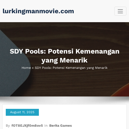
Skip
lurkingmanmovie.com
to
content
SDY Pools: Potensi Kemenangan
yang Menarik
Home
»
SDY Pools: Potensi Kemenangan yang Menarik
August 11, 2025
By
fOT8EJXjf0m8ov5
In
Berita Games