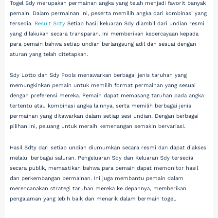
Togel Sdy merupakan permainan angka yang telah menjadi favorit banyak
pemain. Dalam permainan ini, peserta memilih angka dari kombinasi yang
tersedia.
Result Sdty
Setiap hasil keluaran Sdy diambil dari undian resmi
yang dilakukan secara transparan. Ini memberikan kepercayaan kepada
para pemain bahwa setiap undian berlangsung adil dan sesuai dengan
aturan yang telah ditetapkan.
Sdy Lotto dan Sdy Pools menawarkan berbagai jenis taruhan yang
memungkinkan pemain untuk memilih format permainan yang sesuai
dengan preferensi mereka. Pemain dapat memasang taruhan pada angka
tertentu atau kombinasi angka lainnya, serta memilih berbagai jenis
permainan yang ditawarkan dalam setiap sesi undian. Dengan berbagai
pilihan ini, peluang untuk meraih kemenangan semakin bervariasi.
Hasil Sdty dari setiap undian diumumkan secara resmi dan dapat diakses
melalui berbagai saluran. Pengeluaran Sdy dan Keluaran Sdy tersedia
secara publik, memastikan bahwa para pemain dapat memonitor hasil
dan perkembangan permainan. Ini juga membantu pemain dalam
merencanakan strategi taruhan mereka ke depannya, memberikan
pengalaman yang lebih baik dan menarik dalam bermain togel.