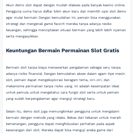
Akun demo slot dapat dengan mudah diakses pada banyak kasino online.
Pengguna cuma harus daftar bikin akun baru dan memilih opsi slot demo
agar mulai bermain Dengan kemudahan ini, pemain bisa menggunakan
strategi dan mengenali game favorit mereka tanpa adanya resiko
keuangan, sehingga menciptakan situasi bermain yang lebih lebih nyaman
serta mengasyikkan.
Keuntungan Bermain Permainan Slot Gratis
Bermain slot tanpa biaya menawarkan pengalaman sebagai seru tanpa
adanya risiko finansial. Dengan kemudahan akses dalam agam tipe mesin
slot, pemain dapat mengeksplorasi beragam tema, ciri-ciri, dan
mekanisme permainan tanpa risiko uang. Ini adalah kesempatan ideal
untuk pemula untuk mengetahui cara fungsi slot serta untuk pemain
yang sudah berpengalaman agar menguji strategi baru.
Selain itu, demo slot juga memungkinkan pengguna untuk mengalami
bermain dengan metode yang relaks. Bebas dari tekanan untuk meraih
kemenangan, pengguna dapat mengfokuskan perhatian pada aspek
kesenangan dari slot. Mereka dapat bisa menguji aneka game dari