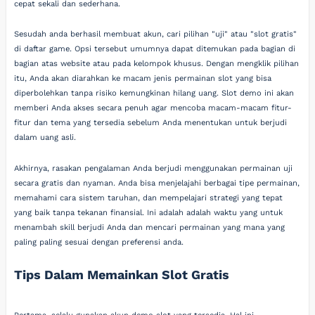
cepat sekali dan sederhana.
Sesudah anda berhasil membuat akun, cari pilihan "uji" atau "slot gratis"
di daftar game. Opsi tersebut umumnya dapat ditemukan pada bagian di
bagian atas website atau pada kelompok khusus. Dengan mengklik pilihan
itu, Anda akan diarahkan ke macam jenis permainan slot yang bisa
diperbolehkan tanpa risiko kemungkinan hilang uang. Slot demo ini akan
memberi Anda akses secara penuh agar mencoba macam-macam fitur-
fitur dan tema yang tersedia sebelum Anda menentukan untuk berjudi
dalam uang asli.
Akhirnya, rasakan pengalaman Anda berjudi menggunakan permainan uji
secara gratis dan nyaman. Anda bisa menjelajahi berbagai tipe permainan,
memahami cara sistem taruhan, dan mempelajari strategi yang tepat
yang baik tanpa tekanan finansial. Ini adalah adalah waktu yang untuk
menambah skill berjudi Anda dan mencari permainan yang mana yang
paling paling sesuai dengan preferensi anda.
Tips Dalam Memainkan Slot Gratis