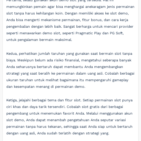
Pertama, selalu gunakan akun demo slot yang tersedia. Hal ini
memungkinkan pemain agar bisa menghargai anekaragam jenis permainan
slot tanpa harus kehilangan koin. Dengan memiliki akses ke slot demo,
Anda bisa mengerti mekanisme permainan, fitur bonus, dan cara kerja
pengembalian dengan lebih baik. Sangat berharga untuk mencari provider
seperti menawarkan demo slot, seperti Pragmatic Play dan PG Soft,
untuk pengalaman bermain maksimal.
Kedua, perhatikan jumlah taruhan yang gunakan saat bermain slot tanpa
biaya. Meskipun belum ada risiko finansial, mengetahui seberapa banyak
Anda seharusnya bertaruh dapat membantu Anda mengembangkan
strategi yang saat beralih ke permainan dalam uang asli. Cobalah berbagai
ukuran taruhan untuk melihat bagaimana itu mempengaruhi gameplay
dan kesempatan menang di permainan demo.
Ketiga, jelajahi berbagai tema dan fitur slot. Setiap permainan slot punya
ciri khas dan daya tarik tersendiri. Cobalah slot gratis dari berbagai
pengembang untuk menemukan favorit Anda. Melalui menggunakan akun
slot demo, Anda dapat menambah pengetahuan Anda seputar variasi
permainan tanpa harus tekanan, sehingga saat Anda siap untuk bertaruh
dengan uang asli, Anda sudah terlatih dengan strategi yang.