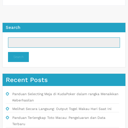
Search
Search
Recent Posts
Panduan Selecting Meja di KudaPoker dalam rangka Menaikkan
Keberhasilan
Melihat Secara Langsung: Output Togel Makau Hari Saat Ini
Panduan Terlengkap Toto Macau: Pengeluaran dan Data
Terbaru