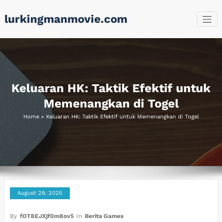
Skip
lurkingmanmovie.com
to
content
Keluaran HK: Taktik Efektif untuk
Memenangkan di Togel
Home
»
Keluaran HK: Taktik Efektif untuk Memenangkan di Togel
August 29, 2025
By
fOT8EJXjf0m8ov5
In
Berita Games