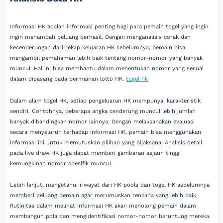
Informasi HK adalah informasi penting bagi para pemain togel yang ingin
ingin menambah peluang berhasil. Dengan menganalisis corak dan
kecenderungan dari rekap keluaran HK sebelumnya, pemain bisa
mengambil pemahaman lebih baik tentang nomor-nomor yang banyak
muncul. Hal ini bisa membantu dalam menentukan nomor yang sesuai
dalam dipasang pada permainan lotto HK.
togel hk
Dalam alam togel HK, setiap pengeluaran HK mempunyai karakteristik
sendiri. Contohnya, beberapa angka cenderung muncul lebih jumlah
banyak dibandingkan nomor lainnya. Dengan melaksanakan evaluasi
secara menyeluruh terhadap informasi HK, pemain bisa menggunakan
informasi ini untuk memutuskan pilihan yang bijaksana. Analisis detail
pada live draw HK juga dapat memberi gambaran sejauh tinggi
kemungkinan nomor spesifik muncul.
Lebih lanjut, mengetahui riwayat dari HK pools dan togel HK sebelumnya
memberi peluang pemain agar merumuskan rencana yang lebih baik.
Rutinitas dalam melihat informasi HK akan menolong pemain dalam
membangun pola dan mengidentifikasi nomor-nomor beruntung mereka.