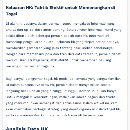
Keluaran HK: Taktik Efektif untuk Memenangkan di
Togel
Di alam, khususnya dalam bermain togel, mengakses informasi yang
akurat dan up-to-date amat penting. Satu sumber informasi kunci yang
selalu diburu oleh beberapa pemain adalah data hk. Informasi ini
mencakup pengeluaran hk atau keluaran hk yang terjadi setiap harinya,
memberikan gambaran yang jelas tentang hasil undian sebelumnya.
Dengan cara memahami pola dan tren dari data tersebut, pemain dapat
merumuskan strategi yang lebih efektif untuk menambah peluang
menang di permainan togel hk.
Bagi banyak penggemar togel, hk pools jadi tempat yang sangat familiar.
Di dalam suasana live draw hk, pemain dapat menyaksikan secara
langsung hasil undian yang ditunggu-tunggu. Momen ini bukan hanya
untuk mengukur keberuntungan, melainkan adalah bagian dari tradisi
yang menumbuhkan semangat dan antusiasme. Dalam artikel ini, kami
akan membahas berbagai strategi yang dapat digunakan dalam togel hk,
serta cara memanfaatkan data hk untuk meraih kemenangan.
Analisis Data HK