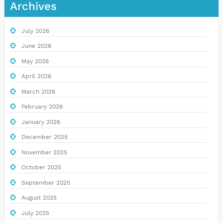
Archives
July 2026
June 2026
May 2026
April 2026
March 2026
February 2026
January 2026
December 2025
November 2025
October 2025
September 2025
August 2025
July 2025