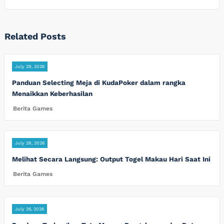
Related Posts
July 29, 2026
Panduan Selecting Meja di KudaPoker dalam rangka
Menaikkan Keberhasilan
Berita Games
July 28, 2026
Melihat Secara Langsung: Output Togel Makau Hari Saat Ini
Berita Games
July 26, 2026