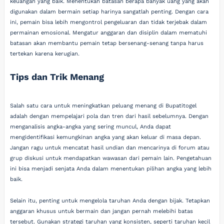
keuangan yang baik. Menentukan batasan berapa banyak uang yang akan
digunakan dalam bermain setiap harinya sangatlah penting. Dengan cara
ini, pemain bisa lebih mengontrol pengeluaran dan tidak terjebak dalam
permainan emosional. Mengatur anggaran dan disiplin dalam mematuhi
batasan akan membantu pemain tetap bersenang-senang tanpa harus
tertekan karena kerugian.
Tips dan Trik Menang
Salah satu cara untuk meningkatkan peluang menang di Bupatitogel
adalah dengan mempelajari pola dan tren dari hasil sebelumnya. Dengan
menganalisis angka-angka yang sering muncul, Anda dapat
mengidentifikasi kemungkinan angka yang akan keluar di masa depan.
Jangan ragu untuk mencatat hasil undian dan mencarinya di forum atau
grup diskusi untuk mendapatkan wawasan dari pemain lain. Pengetahuan
ini bisa menjadi senjata Anda dalam menentukan pilihan angka yang lebih
baik.
Selain itu, penting untuk mengelola taruhan Anda dengan bijak. Tetapkan
anggaran khusus untuk bermain dan jangan pernah melebihi batas
tersebut. Gunakan strategi taruhan yang konsisten, seperti taruhan kecil