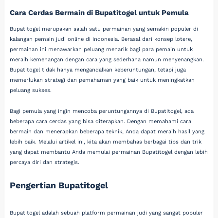
Cara Cerdas Bermain di Bupatitogel untuk Pemula
Bupatitogel merupakan salah satu permainan yang semakin populer di
kalangan pemain judi online di Indonesia. Berasal dari konsep lotere,
permainan ini menawarkan peluang menarik bagi para pemain untuk
meraih kemenangan dengan cara yang sederhana namun menyenangkan.
Bupatitogel tidak hanya mengandalkan keberuntungan, tetapi juga
memerlukan strategi dan pemahaman yang baik untuk meningkatkan
peluang sukses.
Bagi pemula yang ingin mencoba peruntungannya di Bupatitogel, ada
beberapa cara cerdas yang bisa diterapkan. Dengan memahami cara
bermain dan menerapkan beberapa teknik, Anda dapat meraih hasil yang
lebih baik. Melalui artikel ini, kita akan membahas berbagai tips dan trik
yang dapat membantu Anda memulai permainan Bupatitogel dengan lebih
percaya diri dan strategis.
Pengertian Bupatitogel
Bupatitogel adalah sebuah platform permainan judi yang sangat populer