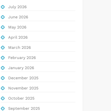
July 2026
June 2026
May 2026
April 2026
March 2026
February 2026
January 2026
December 2025
November 2025
October 2025
September 2025