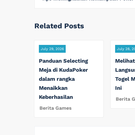
Related Posts
July 29, 2026
July 28, 2
Panduan Selecting
Melihat
Meja di KudaPoker
Langsu
dalam rangka
Togel M
Menaikkan
Ini
Keberhasilan
Berita 
Berita Games