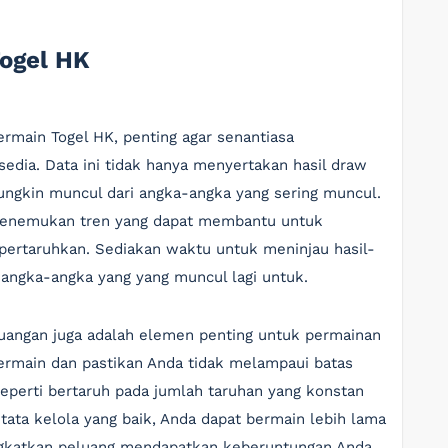
Togel HK
main Togel HK, penting agar senantiasa
sedia. Data ini tidak hanya menyertakan hasil draw
ungkin muncul dari angka-angka yang sering muncul.
menemukan tren yang dapat membantu untuk
pertaruhkan. Sediakan waktu untuk meninjau hasil-
 angka-angka yang yang muncul lagi untuk.
uangan juga adalah elemen penting untuk permainan
bermain dan pastikan Anda tidak melampaui batas
 seperti bertaruh pada jumlah taruhan yang konstan
tata kelola yang baik, Anda dapat bermain lebih lama
ngkatkan peluang mendapatkan keberuntungan Anda.