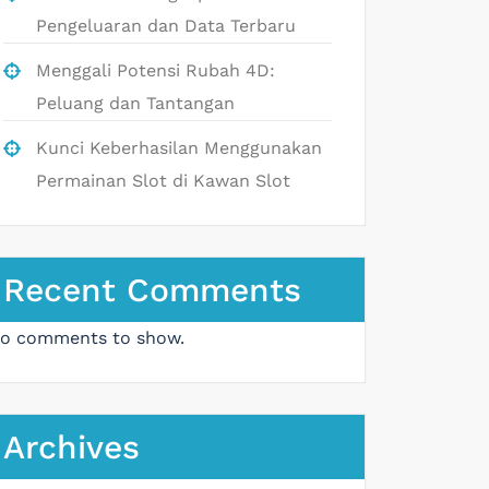
Pengeluaran dan Data Terbaru
Menggali Potensi Rubah 4D:
Peluang dan Tantangan
Kunci Keberhasilan Menggunakan
Permainan Slot di Kawan Slot
Recent Comments
o comments to show.
Archives