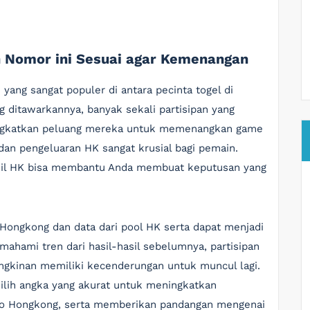
 Nomor ini Sesuai agar Kemenangan
yang sangat populer di antara pecinta togel di
g ditawarkannya, banyak sekali partisipan yang
ngkatkan peluang mereka untuk memenangkan game
 dan pengeluaran HK sangat krusial bagi pemain.
asil HK bisa membantu Anda membuat keputusan yang
o Hongkong dan data dari pool HK serta dapat menjadi
ahami tren dari hasil-hasil sebelumnya, partisipan
kinan memiliki kecenderungan untuk muncul lagi.
milih angka yang akurat untuk meningkatkan
o Hongkong, serta memberikan pandangan mengenai