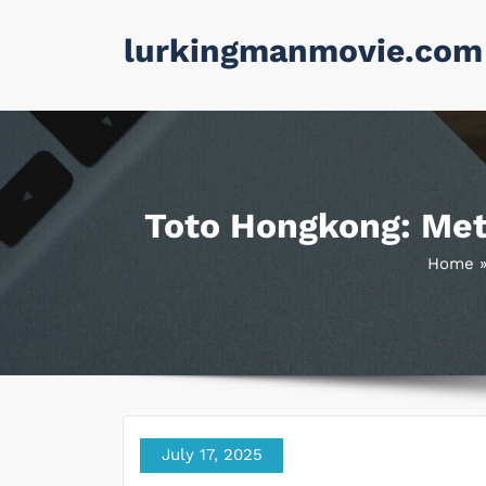
Skip
lurkingmanmovie.com
to
content
Toto Hongkong: Met
Home
July 17, 2025