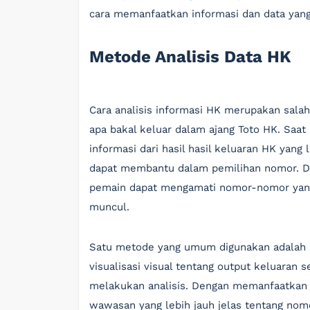
cara memanfaatkan informasi dan data yang
Metode Analisis Data HK
Cara analisis informasi HK merupakan sala
apa bakal keluar dalam ajang Toto HK. Saa
informasi dari hasil hasil keluaran HK yan
dapat membantu dalam pemilihan nomor. De
pemain dapat mengamati nomor-nomor yang 
muncul.
Satu metode yang umum digunakan adalah 
visualisasi visual tentang output keluara
melakukan analisis. Dengan memanfaatkan g
wawasan yang lebih jauh jelas tentang nom