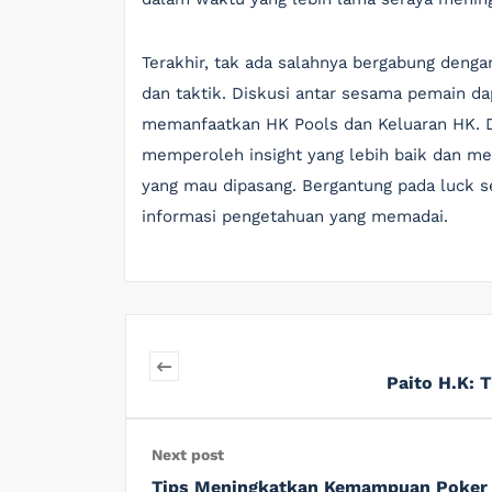
Terakhir, tak ada salahnya bergabung deng
dan taktik. Diskusi antar sesama pemain 
memanfaatkan HK Pools dan Keluaran HK. 
memperoleh insight yang lebih baik dan m
yang mau dipasang. Bergantung pada luck s
informasi pengetahuan yang memadai.
Paito H.K: 
Next post
Tips Meningkatkan Kemampuan Poker 