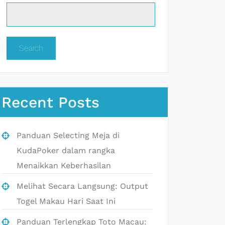
Search
Recent Posts
Panduan Selecting Meja di
KudaPoker dalam rangka
Menaikkan Keberhasilan
Melihat Secara Langsung: Output
Togel Makau Hari Saat Ini
Panduan Terlengkap Toto Macau: