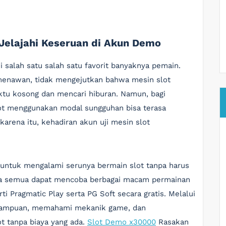
Jelajahi Keseruan di Akun Demo
i salah satu salah satu favorit banyaknya pemain.
enawan, tidak mengejutkan bahwa mesin slot
tu kosong dan mencari hiburan. Namun, bagi
ot menggunakan modal sungguhan bisa terasa
arena itu, kehadiran akun uji mesin slot
untuk mengalami serunya bermain slot tanpa harus
a semua dapat mencoba berbagai macam permainan
 Pragmatic Play serta PG Soft secara gratis. Melalui
emampuan, memahami mekanik game, dan
 tanpa biaya yang ada.
Slot Demo x30000
Rasakan