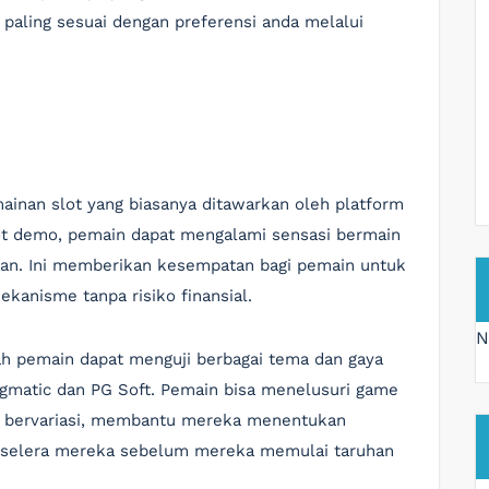
 paling sesuai dengan preferensi anda melalui
ainan slot yang biasanya ditawarkan oleh platform
ot demo, pemain dapat mengalami sensasi bermain
an. Ini memberikan kesempatan bagi pemain untuk
kanisme tanpa risiko finansial.
N
ah pemain dapat menguji berbagai tema dan gaya
agmatic dan PG Soft. Pemain bisa menelusuri game
g bervariasi, membantu mereka menentukan
n selera mereka sebelum mereka memulai taruhan