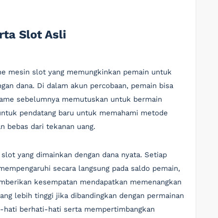
ta Slot Asli
game mesin slot yang memungkinkan pemain untuk
ngan dana. Di dalam akun percobaan, pemain bisa
e game sebelumnya memutuskan untuk bermain
g untuk pendatang baru untuk memahami metode
n bebas dari tekanan uang.
 slot yang dimainkan dengan dana nyata. Setiap
 mempengaruhi secara langsung pada saldo pemain,
i memberikan kesempatan mendapatkan memenangkan
ang lebih tinggi jika dibandingkan dengan permainan
i-hati berhati-hati serta mempertimbangkan