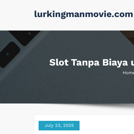
Skip
lurkingmanmovie.com
to
content
Slot Tanpa Biaya
Hom
July 23, 2025