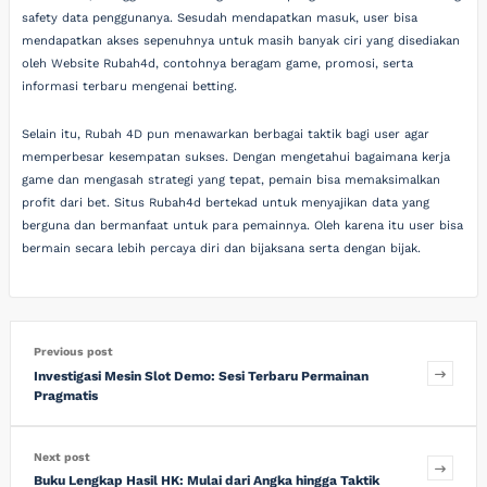
safety data penggunanya. Sesudah mendapatkan masuk, user bisa
mendapatkan akses sepenuhnya untuk masih banyak ciri yang disediakan
oleh Website Rubah4d, contohnya beragam game, promosi, serta
informasi terbaru mengenai betting.
Selain itu, Rubah 4D pun menawarkan berbagai taktik bagi user agar
memperbesar kesempatan sukses. Dengan mengetahui bagaimana kerja
game dan mengasah strategi yang tepat, pemain bisa memaksimalkan
profit dari bet. Situs Rubah4d bertekad untuk menyajikan data yang
berguna dan bermanfaat untuk para pemainnya. Oleh karena itu user bisa
bermain secara lebih percaya diri dan bijaksana serta dengan bijak.
Previous post
Investigasi Mesin Slot Demo: Sesi Terbaru Permainan
Pragmatis
Next post
Buku Lengkap Hasil HK: Mulai dari Angka hingga Taktik