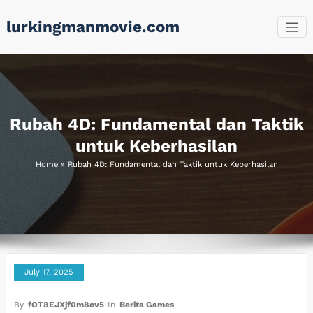
Skip
lurkingmanmovie.com
to
content
Rubah 4D: Fundamental dan Taktik
untuk Keberhasilan
Home
»
Rubah 4D: Fundamental dan Taktik untuk Keberhasilan
July 17, 2025
By
fOT8EJXjf0m8ov5
In
Berita Games