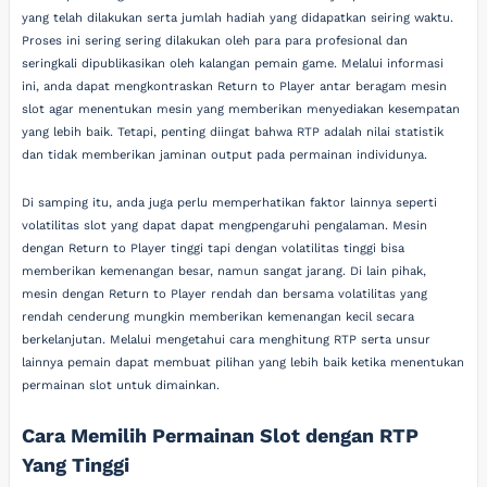
yang telah dilakukan serta jumlah hadiah yang didapatkan seiring waktu.
Proses ini sering sering dilakukan oleh para para profesional dan
seringkali dipublikasikan oleh kalangan pemain game. Melalui informasi
ini, anda dapat mengkontraskan Return to Player antar beragam mesin
slot agar menentukan mesin yang memberikan menyediakan kesempatan
yang lebih baik. Tetapi, penting diingat bahwa RTP adalah nilai statistik
dan tidak memberikan jaminan output pada permainan individunya.
Di samping itu, anda juga perlu memperhatikan faktor lainnya seperti
volatilitas slot yang dapat dapat mengpengaruhi pengalaman. Mesin
dengan Return to Player tinggi tapi dengan volatilitas tinggi bisa
memberikan kemenangan besar, namun sangat jarang. Di lain pihak,
mesin dengan Return to Player rendah dan bersama volatilitas yang
rendah cenderung mungkin memberikan kemenangan kecil secara
berkelanjutan. Melalui mengetahui cara menghitung RTP serta unsur
lainnya pemain dapat membuat pilihan yang lebih baik ketika menentukan
permainan slot untuk dimainkan.
Cara Memilih Permainan Slot dengan RTP
Yang Tinggi