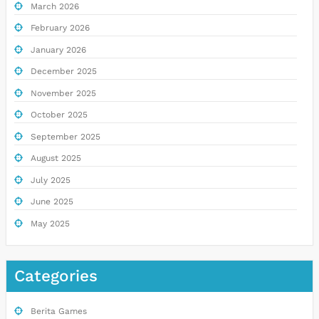
March 2026
February 2026
January 2026
December 2025
November 2025
October 2025
September 2025
August 2025
July 2025
June 2025
May 2025
Categories
Berita Games