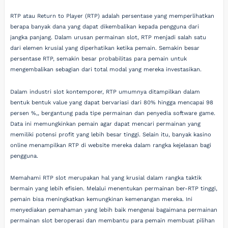
RTP atau Return to Player (RTP) adalah persentase yang memperlihatkan
berapa banyak dana yang dapat dikembalikan kepada pengguna dari
jangka panjang. Dalam urusan permainan slot, RTP menjadi salah satu
dari elemen krusial yang diperhatikan ketika pemain. Semakin besar
persentase RTP, semakin besar probabilitas para pemain untuk
mengembalikan sebagian dari total modal yang mereka investasikan.
Dalam industri slot kontemporer, RTP umumnya ditampilkan dalam
bentuk bentuk value yang dapat bervariasi dari 80% hingga mencapai 98
persen %,, bergantung pada tipe permainan dan penyedia software game.
Data ini memungkinkan pemain agar dapat mencari permainan yang
memiliki potensi profit yang lebih besar tinggi. Selain itu, banyak kasino
online menampilkan RTP di website mereka dalam rangka kejelasan bagi
pengguna.
Memahami RTP slot merupakan hal yang krusial dalam rangka taktik
bermain yang lebih efisien. Melalui menentukan permainan ber-RTP tinggi,
pemain bisa meningkatkan kemungkinan kemenangan mereka. Ini
menyediakan pemahaman yang lebih baik mengenai bagaimana permainan
permainan slot beroperasi dan membantu para pemain membuat pilihan