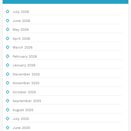
July 2026
June 2026
May 2026
April 2026
March 2026
February 2026
January 2026
December 2025
November 2025
October 2025
September 2025
August 2025
July 2025
June 2025