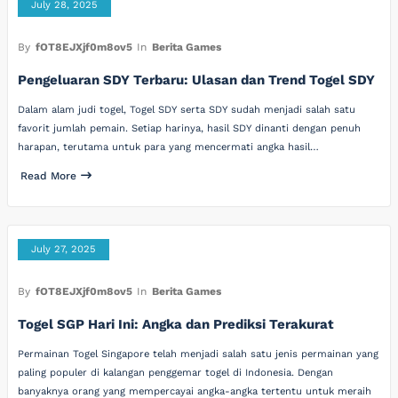
July 28, 2025
By
fOT8EJXjf0m8ov5
In
Berita Games
Pengeluaran SDY Terbaru: Ulasan dan Trend Togel SDY
Dalam alam judi togel, Togel SDY serta SDY sudah menjadi salah satu
favorit jumlah pemain. Setiap harinya, hasil SDY dinanti dengan penuh
harapan, terutama untuk para yang mencermati angka hasil…
Read More
July 27, 2025
By
fOT8EJXjf0m8ov5
In
Berita Games
Togel SGP Hari Ini: Angka dan Prediksi Terakurat
Permainan Togel Singapore telah menjadi salah satu jenis permainan yang
paling populer di kalangan penggemar togel di Indonesia. Dengan
banyaknya orang yang mempercayai angka-angka tertentu untuk meraih