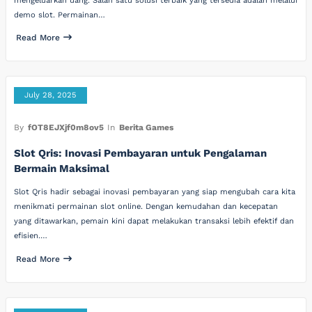
mengeluarkan uang. Salah satu solusi terbaik yang tersedia adalah melalui
demo slot. Permainan…
Read More
July 28, 2025
By
fOT8EJXjf0m8ov5
In
Berita Games
Slot Qris: Inovasi Pembayaran untuk Pengalaman
Bermain Maksimal
Slot Qris hadir sebagai inovasi pembayaran yang siap mengubah cara kita
menikmati permainan slot online. Dengan kemudahan dan kecepatan
yang ditawarkan, pemain kini dapat melakukan transaksi lebih efektif dan
efisien.…
Read More