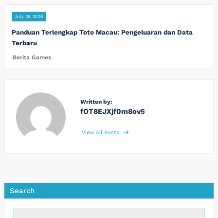
July 26, 2026
Panduan Terlengkap Toto Macau: Pengeluaran dan Data
Terbaru
Berita Games
Written by:
fOT8EJXjf0m8ov5
View All Posts
Search