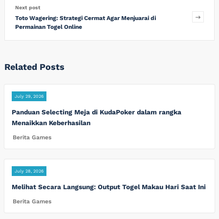
Next post
Toto Wagering: Strategi Cermat Agar Menjuarai di
Permainan Togel Online
Related Posts
July 29, 2026
Panduan Selecting Meja di KudaPoker dalam rangka
Menaikkan Keberhasilan
Berita Games
July 28, 2026
Melihat Secara Langsung: Output Togel Makau Hari Saat Ini
Berita Games