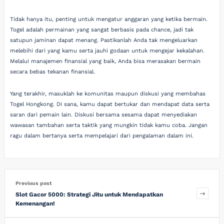
Tidak hanya itu, penting untuk mengatur anggaran yang ketika bermain.
Togel adalah permainan yang sangat berbasis pada chance, jadi tak
satupun jaminan dapat menang. Pastikanlah Anda tak mengeluarkan
melebihi dari yang kamu serta jauhi godaan untuk mengejar kekalahan.
Melalui manajemen finansial yang baik, Anda bisa merasakan bermain
secara bebas tekanan finansial.
Yang terakhir, masuklah ke komunitas maupun diskusi yang membahas
Togel Hongkong. Di sana, kamu dapat bertukar dan mendapat data serta
saran dari pemain lain. Diskusi bersama sesama dapat menyediakan
wawasan tambahan serta taktik yang mungkin tidak kamu coba. Jangan
ragu dalam bertanya serta mempelajari dari pengalaman dalam ini.
Previous post
Slot Gacor 5000: Strategi Jitu untuk Mendapatkan
Kemenangan!