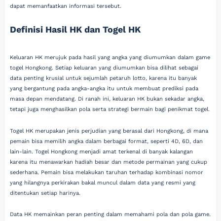
dapat memanfaatkan informasi tersebut.
Definisi Hasil HK dan Togel HK
Keluaran HK merujuk pada hasil yang angka yang diumumkan dalam game
togel Hongkong. Setiap keluaran yang diumumkan bisa dilihat sebagai
data penting krusial untuk sejumlah petaruh lotto, karena itu banyak
yang bergantung pada angka-angka itu untuk membuat prediksi pada
masa depan mendatang. Di ranah ini, keluaran HK bukan sekadar angka,
tetapi juga menghasilkan pola serta strategi bermain bagi penikmat togel.
Togel HK merupakan jenis perjudian yang berasal dari Hongkong, di mana
pemain bisa memilih angka dalam berbagai format, seperti 4D, 6D, dan
lain-lain. Togel Hongkong menjadi amat terkenal di banyak kalangan
karena itu menawarkan hadiah besar dan metode permainan yang cukup
sederhana. Pemain bisa melakukan taruhan terhadap kombinasi nomor
yang hilangnya perkirakan bakal muncul dalam data yang resmi yang
ditentukan setiap harinya.
Data HK memainkan peran penting dalam memahami pola dan pola game.