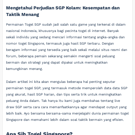
Mengetahui Perjudian SGP Kolam: Kesempatan dan
Taktik Menang
Permainan Togel SGP sudah jadi salah satu game yang terkenal di dalam
nasional Indonesia, khususnya bagi pecinta togel di internet. Banyak
sekali individu yang sedang mencari informasi tentang angka-angka dan
nomor togel Singapore, termasuk juga hasil SGP terbaru. Dengan
beragam informasi yang tersedia yang baik sekali melalui situs resmi dan
forum, beberapa pemain sekarang semakin mengerti soal peluang
bermain dan strategi yang dapat dipakai untuk meningkatkan
kemungkinan menang.
Dalam artikel ini kita akan mengulas beberapa hal penting seputar
permainan togel SGP, yang termasuk metode memperoleh data data SGP
yang akurat, hasil SGP harian, dan tips serta trik untuk meningkatkan
peluang Anda dalam. Tak hanya itu kami juga membahas tentang live
draw SGP serta cara cara memanfaatkannya agar mendapat output yang
lebih baik. Ayo bersama bersama-sama menjelajahi dunia permainan togel
Singapore dan memahami lebih dalam soal taktik bermain yang efisien.
Apa Sih Togel Singapore?