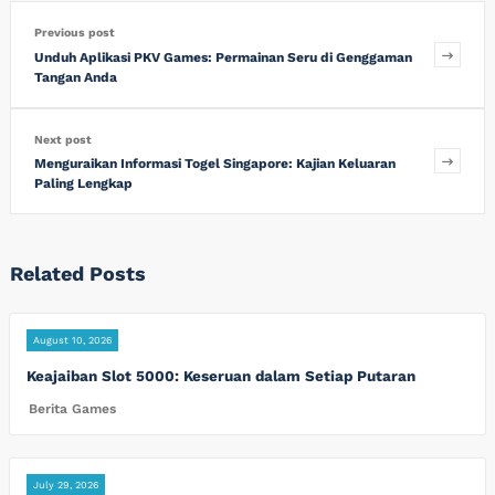
Previous post
Unduh Aplikasi PKV Games: Permainan Seru di Genggaman
Tangan Anda
Next post
Menguraikan Informasi Togel Singapore: Kajian Keluaran
Paling Lengkap
Related Posts
August 10, 2026
Keajaiban Slot 5000: Keseruan dalam Setiap Putaran
Berita Games
July 29, 2026