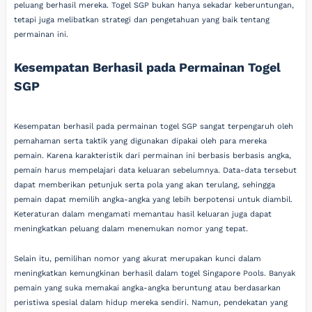
peluang berhasil mereka. Togel SGP bukan hanya sekadar keberuntungan,
tetapi juga melibatkan strategi dan pengetahuan yang baik tentang
permainan ini.
Kesempatan Berhasil pada Permainan Togel
SGP
Kesempatan berhasil pada permainan togel SGP sangat terpengaruh oleh
pemahaman serta taktik yang digunakan dipakai oleh para mereka
pemain. Karena karakteristik dari permainan ini berbasis berbasis angka,
pemain harus mempelajari data keluaran sebelumnya. Data-data tersebut
dapat memberikan petunjuk serta pola yang akan terulang, sehingga
pemain dapat memilih angka-angka yang lebih berpotensi untuk diambil.
Keteraturan dalam mengamati memantau hasil keluaran juga dapat
meningkatkan peluang dalam menemukan nomor yang tepat.
Selain itu, pemilihan nomor yang akurat merupakan kunci dalam
meningkatkan kemungkinan berhasil dalam togel Singapore Pools. Banyak
pemain yang suka memakai angka-angka beruntung atau berdasarkan
peristiwa spesial dalam hidup mereka sendiri. Namun, pendekatan yang