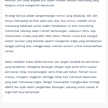
keluaran SGP yang lengkap pun dapat menjadi sesuatu penunjang yang
berguna untuk mengambil keputusan.
Strategi lainnya adalah pengembangan nomor yang dipasang. Alih-alih
hanya memasang taruhan pada satu atau dua nomor, cobalah untuk
memasang beberapa variasi angka. Pendekatan ini bisa menyokong
menambah peluang dalam meraih kemenangan, walaupun tentu saja
memerlukan modal yang lebih lebih besar. Pemain untuk bisa menguji
sistem taruhan yang berbeda seperti mengambil angka yang berdasarkan
tanggal penting atau menggunakan metode random untuk menambahkan
variasi.
Selalu tetapkan batas ketika bermain dan jangan terjebak ke permainan
yang berlebihan. Mengelola keuangan dengan bijak amat kritis supaya
permainan tetap menyenangkan serta tidak jadi beban. Pemain harus
mampu mengatur anggaran sehingga tetap bisa membuat keputusan
yang saat memasang angka. Dengan menerapkan menggunakan strategi
efektif dan bijak dalam pengelolaan keuangan, peluang untuk sukses di
togel SGP bisa bertambah.