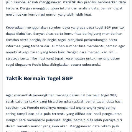
jauh rasional adalah menggunakan statistik dan prediksi berdasarkan data
terbaru. Dengan menggabungkan intuisi dan analisis data, pemain dapat
merumuskan kombinasi nomor yang lebih lebih kuat.
Keberadaan menggunakan sumber daya yang ada pada togel SGP pun tak
dapat diabaikan. Banyak situs serta komunitas daring yang memberikan
ramalan serta pengkajian angka togel. Menjalani perkembangan serta
informasi yang terbaru dari sumber-sumber bisa membantu pemain agar
membuat keputusan yang lebih baik. Dengan cara memadukan ilmu,
strategi, serta informasi yang tepat, kesempatan untuk menang dalam
togel Singapore Pools bisa ditingkatkan secara substansial.
Taktik Bermain Togel SGP
Agar menambah kemungkinan menang dalam hal bermain togel SGP,
salah satunya taktik yang bisa diterapkan adalah pemantauan data hasil
sebelumnya. Pemain sebaiknya mengamati angka-angka yang sering
sering tampil dan pola-pola tertentu yang dilihat dari hasil pengeluaran.
Dengan cara memahami polarisasi angka, pemain bisa lebih percaya diri
dalam memilih nomor yang akan akan. Menggunakan data rekam jejak