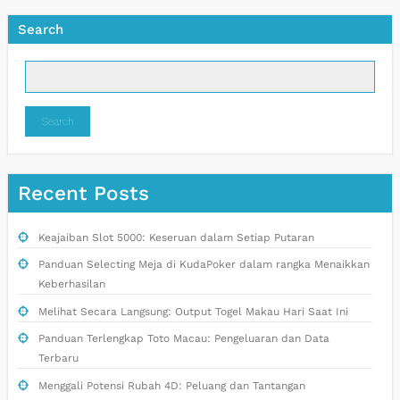
Search
Search
Recent Posts
Keajaiban Slot 5000: Keseruan dalam Setiap Putaran
Panduan Selecting Meja di KudaPoker dalam rangka Menaikkan
Keberhasilan
Melihat Secara Langsung: Output Togel Makau Hari Saat Ini
Panduan Terlengkap Toto Macau: Pengeluaran dan Data
Terbaru
Menggali Potensi Rubah 4D: Peluang dan Tantangan