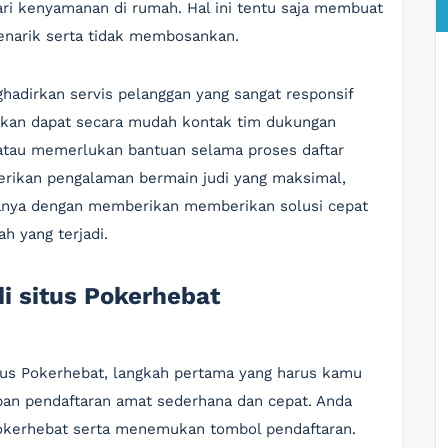
ari kenyamanan di rumah. Hal ini tentu saja membuat
menarik serta tidak membosankan.
nghadirkan servis pelanggan yang sangat responsif
akan dapat secara mudah kontak tim dukungan
atau memerlukan bantuan selama proses daftar
rikan pengalaman bermain judi yang maksimal,
nya dengan memberikan memberikan solusi cepat
h yang terjadi.
i situs Pokerhebat
us Pokerhebat, langkah pertama yang harus kamu
pan pendaftaran amat sederhana dan cepat. Anda
okerhebat serta menemukan tombol pendaftaran.