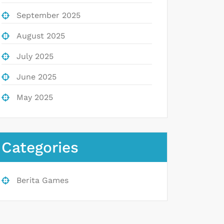
September 2025
August 2025
July 2025
June 2025
May 2025
Categories
Berita Games