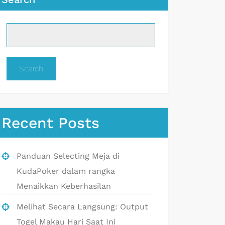
Search
Recent Posts
Panduan Selecting Meja di
KudaPoker dalam rangka
Menaikkan Keberhasilan
Melihat Secara Langsung: Output
Togel Makau Hari Saat Ini