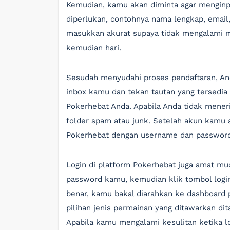
Kemudian, kamu akan diminta agar menginpu
diperlukan, contohnya nama lengkap, email
masukkan akurat supaya tidak mengalami m
kemudian hari.
Sesudah menyudahi proses pendaftaran, An
inbox kamu dan tekan tautan yang tersedia
Pokerhebat Anda. Apabila Anda tidak mener
folder spam atau junk. Setelah akun kamu 
Pokerhebat dengan username dan password 
Login di platform Pokerhebat juga amat mu
password kamu, kemudian klik tombol logi
benar, kamu bakal diarahkan ke dashboard 
pilihan jenis permainan yang ditawarkan dit
Apabila kamu mengalami kesulitan ketika l