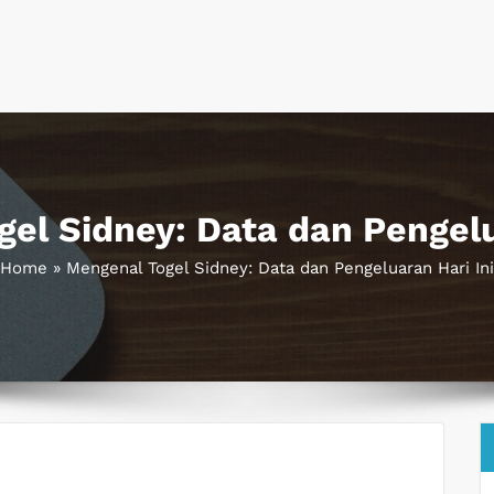
el Sidney: Data dan Pengelu
Home
»
Mengenal Togel Sidney: Data dan Pengeluaran Hari Ini