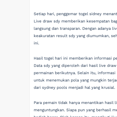
Setiap hari, penggemar togel sidney menant
Live draw sdy memberikan kesempatan bagi
langsung dan transparan. Dengan adanya li
keakuratan result sdy yang diumumkan, se
ini.
Hasil togel hari ini memberikan informasi 
Data sdy yang diperoleh dari hasil live dra
permainan berikutnya. Selain itu, informas
untuk menemukan pola yang mungkin terjad
dari sydney pools menjadi hal yang krusial.
Para pemain tidak hanya menantikan hasil li
menguntungkan. Siapa pun yang berhasil 