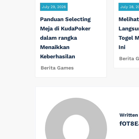
July 29, 2026
July 28, 2
Panduan Selecting
Melihat
Meja di KudaPoker
Langsu
dalam rangka
Togel M
Menaikkan
Ini
Keberhasilan
Berita 
Berita Games
Written
fOT8E