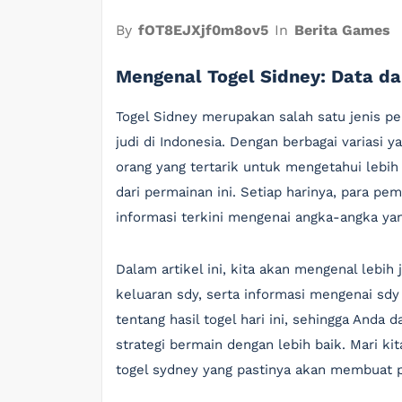
By
fOT8EJXjf0m8ov5
In
Berita Games
Mengenal Togel Sidney: Data da
Togel Sidney merupakan salah satu jenis p
judi di Indonesia. Dengan berbagai variasi y
orang yang tertarik untuk mengetahui lebih
dari permainan ini. Setiap harinya, para 
informasi terkini mengenai angka-angka yang
Dalam artikel ini, kita akan mengenal lebih 
keluaran sdy, serta informasi mengenai sdy
tentang hasil togel hari ini, sehingga An
strategi bermain dengan lebih baik. Mari k
togel sydney yang pastinya akan membuat 