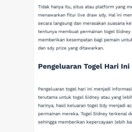
Tidak hanya itu, situs atau platform yang m
menawarkan fitur live draw sdy. Hal ini 
secara langsung dan merasakan suasana ke
tentunya membuat permainan togel Sidney
memberikan kesempatan bagi pemain untuk 
dan sdy prize yang ditawarkan.
Pengeluaran Togel Hari Ini
Pengeluaran togel hari ini menjadi informas
terutama untuk togel Sidney atau yang lebi
harinya, hasil keluaran togel Sdy menjadi 
permainan mereka. Togel Sidney terkenal d
sehingga memberikan kepercayaan lebih ba