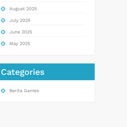
August 2025
July 2025
June 2025
May 2025
Categories
Berita Games