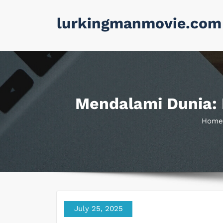
Skip
lurkingmanmovie.com
to
content
Mendalami Dunia:
Home
July 25, 2025