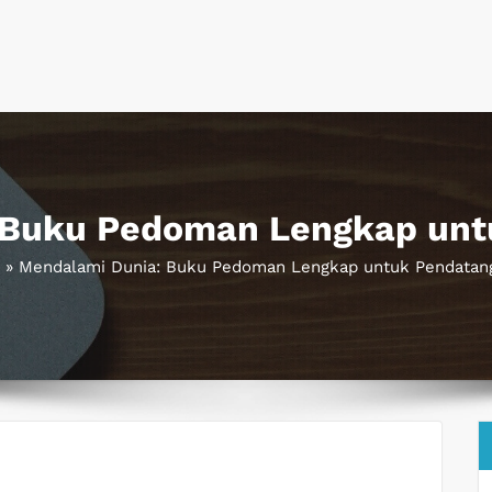
 Buku Pedoman Lengkap unt
»
Mendalami Dunia: Buku Pedoman Lengkap untuk Pendatan