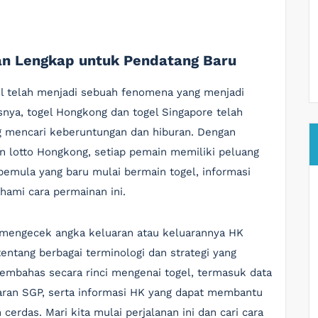
n Lengkap untuk Pendatang Baru
gel telah menjadi sebuah fenomena yang menjadi
snya, togel Hongkong dan togel Singapore telah
ng mencari keberuntungan dan hiburan. Dengan
an lotto Hongkong, setiap pemain memiliki peluang
pemula yang baru mulai bermain togel, informasi
hami cara permainan ini.
g mengecek angka keluaran atau keluarannya HK
entang berbagai terminologi dan strategi yang
embahas secara rinci mengenai togel, termasuk data
aran SGP, serta informasi HK yang dapat membantu
erdas. Mari kita mulai perjalanan ini dan cari cara