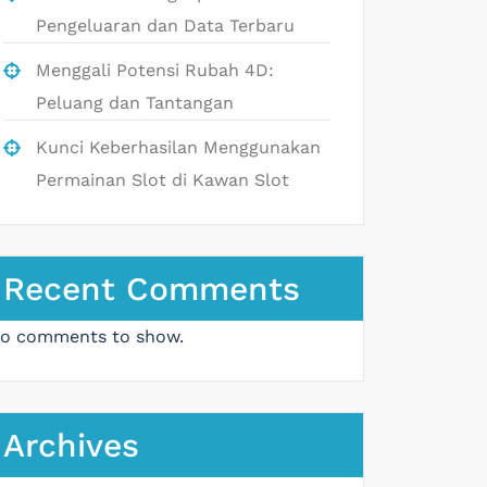
Pengeluaran dan Data Terbaru
Menggali Potensi Rubah 4D:
Peluang dan Tantangan
Kunci Keberhasilan Menggunakan
Permainan Slot di Kawan Slot
Recent Comments
o comments to show.
Archives