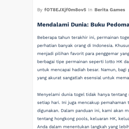
By
fOT8EJXjf0m8ov5
In
Berita Games
Mendalami Dunia: Buku Pedoma
Beberapa tahun terakhir ini, permainan to
perhatian banyak orang di Indonesia. Khusu
menjadi pilihan favorit para penggemar ya
berbagai tipe permainan seperti lotto HK d
untuk mencapai hadiah besar. Namun, bagi 
yang akurat sangatlah esensial untuk mema
Menyelami dunia togel tidak hanya tentan
setiap hari. Ini juga mencakup pemahaman t
digunakan. Dalam panduan ini, kami akan m
tentang hongkong pools, keluaran HK, kelu
Anda dalam menentukan langkah yang lebih c