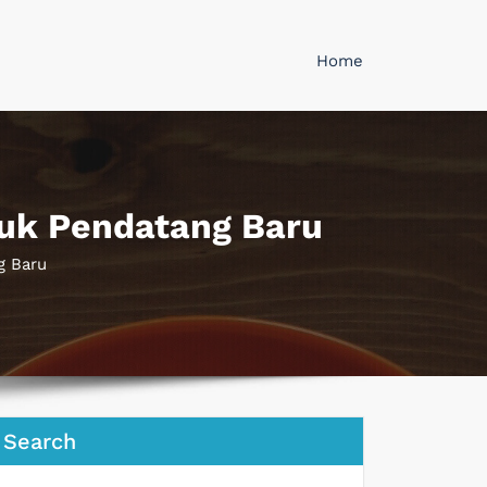
Home
uk Pendatang Baru
g Baru
Search