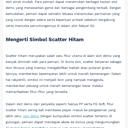
slot amat mudah. Para pemain dapat menemukan berbagai tautan slot
demo yang menawarkan game dari berbagai pengembang terbaik. Dengan
kemudahan, pemain dapat semakin leluasa menentukan permainan yang
yang cocok dengan selera serta keperluan pribadi sebelum bergabung
serta mencoba peruntungannya di dalam slot Rakyat 4D.
Mengerti Simbol Scatter Hitam
Scatter hitam merupakan salah satu fitur utama di alam slot demo yang
banyak diminati oleh para pemain. Di dunia slot, scatter berperan sebagai
ikon khusus yang mampu mengaktifkan hadiah atau putaran gratis
lainnya, memberikan kesempatan lebih untuk meraih kemenangan. Dalam
hal rakyat4D, simbol ini menjadi ikon yang nampak menggoda,
memberikan peluang untuk meraih kemenangan besar melalui
memanfaatkan fitur-fitur yang tersedia.
Dalam slot demo dari penyedia seperti halnya PP serta PG Soft, fitur
scatter hitam sering kali membawa player masuk ke pengalaman yang
lebih seru.
slot demo
Dengan kumpulkan simbol scatter tertentu di
gulungan, pemain dapat mendapat akses ke bonus yang menguntungkan.