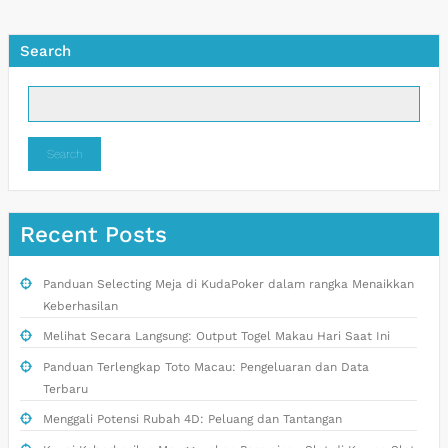
Search
Search
Recent Posts
Panduan Selecting Meja di KudaPoker dalam rangka Menaikkan
Keberhasilan
Melihat Secara Langsung: Output Togel Makau Hari Saat Ini
Panduan Terlengkap Toto Macau: Pengeluaran dan Data
Terbaru
Menggali Potensi Rubah 4D: Peluang dan Tantangan