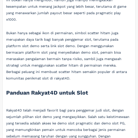
Ini bukan hanya menghibur, namun juga mampu meningkatkan
kesempatan untuk menang jackpot yang lebih besar, terutama di game
yang menawarkan jumlah payout besar seperti pada pragmatic play
x1000.
Bukan hanya sebagai ikon di permainan, simbol scatter hitam juga
merupakan daya tarik bagi banyak penggemar slot, terutama pada
platform slot demo serta link slot demo. Dengan menggunakan
bermacam platform slot yang menyediakan demo slot, pemain bisa
merasakan pengalaman bermain tanpa risiko, sambil juga mengasah
strategi untuk menggunakan scatter hitam di permainan mereka.
Berbagai peluang ini membuat scatter hitam semakin populer di antara
komunitas penikmat slot di rakyat4D.
Panduan Rakyat4D untuk Slot
Rakyat4D telah menjadi favorit bagi para penggemar judi slot, dengan
sejumlah pilihan slot demo yang mengasyikkan. Salah satu keistimewaan
yang tersedia adalah akses ke demo slot pragmatic dan demo slot PG,
yang memungkinkan pemain untuk mencoba berbagai jenis permainan
sebelum memasang taruhan dengan uang sungguhan. Dengan