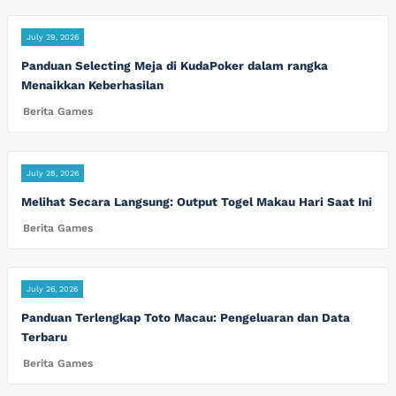
July 29, 2026
Panduan Selecting Meja di KudaPoker dalam rangka
Menaikkan Keberhasilan
Berita Games
July 28, 2026
Melihat Secara Langsung: Output Togel Makau Hari Saat Ini
Berita Games
July 26, 2026
Panduan Terlengkap Toto Macau: Pengeluaran dan Data
Terbaru
Berita Games