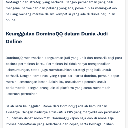
tantangan dan strategi yang berbeda. Dengan pemahaman yang baik
mengenai permainan dan peluang yang ada, pemain bisa meningkatkan
peluang menang mereka dalam kompetisi yang ada di dunia perjudian
online.
Keunggulan DominoQQ dalam Dunia Judi
Online
DominoQQ menawarkan pengalaman judi yang unik dan menarik bagi para
pecinta permainan kartu. Permainan ini tidak hanya mengandalkan
keberuntungan, tetapi juga membutuhkan strategi yang baik untuk
berhasil. Dengan kombinasi yang tepat dari kartu domino, pemain dapat
meraih kemenangan besar. Selain itu, antusiasme pemain untuk
berkompetisi dengan orang lain di platform yang sama menambah
keseruan permainan.
Salah satu keunggulan utama dari DominoQQ adalah kemudahan
aksesnya. Dengan hadirnya situs-situs PKV yang menyediakan permainan
ini, pemain dapat menikmati DominoQQ kapan saja dan di mana saja.
Proses pendaftaran yang sederhana dan cepat, serta berbagai pilihan