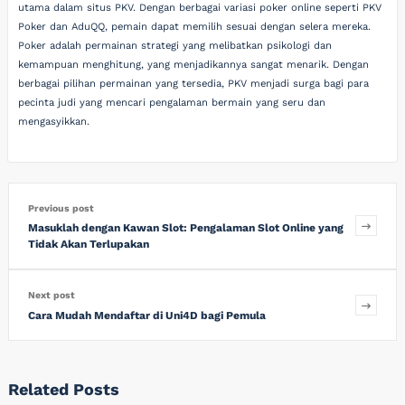
utama dalam situs PKV. Dengan berbagai variasi poker online seperti PKV
Poker dan AduQQ, pemain dapat memilih sesuai dengan selera mereka.
Poker adalah permainan strategi yang melibatkan psikologi dan
kemampuan menghitung, yang menjadikannya sangat menarik. Dengan
berbagai pilihan permainan yang tersedia, PKV menjadi surga bagi para
pecinta judi yang mencari pengalaman bermain yang seru dan
mengasyikkan.
Previous post
Masuklah dengan Kawan Slot: Pengalaman Slot Online yang
Tidak Akan Terlupakan
Next post
Cara Mudah Mendaftar di Uni4D bagi Pemula
Related Posts