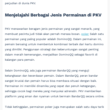
perjudian di dunia PKV.
Menjelajahi Berbagai Jenis Permainan di PKV
PKV menawarkan beragam jenis permainan yang sangat menarik, yang
membuat pecinta judi tidak akan pernah merasa bosan.
poker
Salah satu
permainan yang paling populer adalah DominoQQ. Dalam permainan ini,
pemain bersaing untuk membentuk kombinasi terbaik dari kartu domino
yang dimiliki. Penggunaan strategi dan keberuntungan sangat penting
dalam meraih kemenangan, menjadikan DominoQQ sebagai favorit di
kalangan para pemain.
Selain DominoQQ, ada juga permainan BandarQQ yang menguji
ketangkasan dan kecerdasan pemain. Dalam BandarQQ, peran bandar
sangat krusial dan pemain harus bisa membaca situasi dengan baik.
Permainan ini memiliki dinamika yang cepat dan penuh ketegangan,
sehingga cocok bagi mereka yang menyukai adrenalin. PKV memberikan
platform yang aman dan nyaman untuk bermain BandarQQ secara online.
Tidak ketinggalan, permainan poker juga merupakan salah satu daya tarik