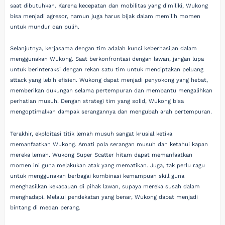
saat dibutuhkan. Karena kecepatan dan mobilitas yang dimiliki, Wukong
bisa menjadi agresor, namun juga harus bijak dalam memilih momen
untuk mundur dan pulih.
Selanjutnya, kerjasama dengan tim adalah kunci keberhasilan dalam
menggunakan Wukong. Saat berkonfrontasi dengan lawan, jangan lupa
untuk berinteraksi dengan rekan satu tim untuk menciptakan peluang
attack yang lebih efisien. Wukong dapat menjadi penyokong yang hebat,
memberikan dukungan selama pertempuran dan membantu mengalihkan
perhatian musuh. Dengan strategi tim yang solid, Wukong bisa
mengoptimalkan dampak serangannya dan mengubah arah pertempuran.
Terakhir, ekploitasi titik lemah musuh sangat krusial ketika
memanfaatkan Wukong. Amati pola serangan musuh dan ketahui kapan
mereka lemah. Wukong Super Scatter hitam dapat memanfaatkan
momen ini guna melakukan atak yang mematikan. Juga, tak perlu ragu
untuk menggunakan berbagai kombinasi kemampuan skill guna
menghasilkan kekacauan di pihak lawan, supaya mereka susah dalam
menghadapi. Melalui pendekatan yang benar, Wukong dapat menjadi
bintang di medan perang.