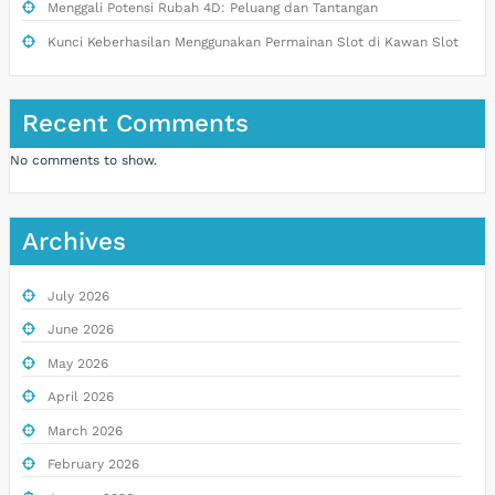
Menggali Potensi Rubah 4D: Peluang dan Tantangan
Kunci Keberhasilan Menggunakan Permainan Slot di Kawan Slot
Recent Comments
No comments to show.
Archives
July 2026
June 2026
May 2026
April 2026
March 2026
February 2026