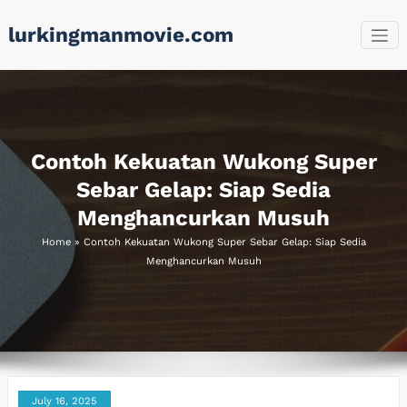
Skip
lurkingmanmovie.com
to
content
Contoh Kekuatan Wukong Super
Sebar Gelap: Siap Sedia
Menghancurkan Musuh
Home
»
Contoh Kekuatan Wukong Super Sebar Gelap: Siap Sedia
Menghancurkan Musuh
July 16, 2025