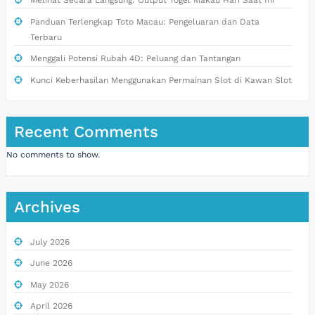
Melihat Secara Langsung: Output Togel Makau Hari Saat Ini
Panduan Terlengkap Toto Macau: Pengeluaran dan Data
Terbaru
Menggali Potensi Rubah 4D: Peluang dan Tantangan
Kunci Keberhasilan Menggunakan Permainan Slot di Kawan Slot
Recent Comments
No comments to show.
Archives
July 2026
June 2026
May 2026
April 2026