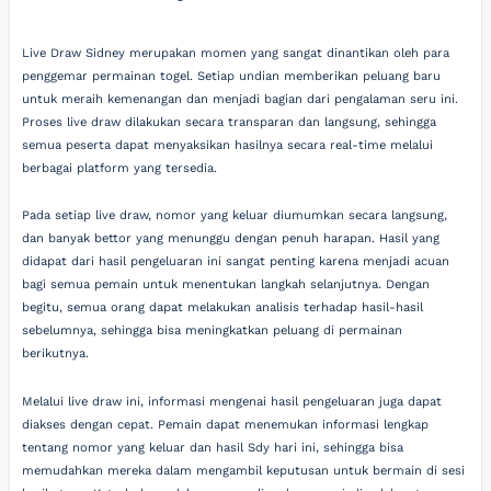
Live Draw Sidney merupakan momen yang sangat dinantikan oleh para
penggemar permainan togel. Setiap undian memberikan peluang baru
untuk meraih kemenangan dan menjadi bagian dari pengalaman seru ini.
Proses live draw dilakukan secara transparan dan langsung, sehingga
semua peserta dapat menyaksikan hasilnya secara real-time melalui
berbagai platform yang tersedia.
Pada setiap live draw, nomor yang keluar diumumkan secara langsung,
dan banyak bettor yang menunggu dengan penuh harapan. Hasil yang
didapat dari hasil pengeluaran ini sangat penting karena menjadi acuan
bagi semua pemain untuk menentukan langkah selanjutnya. Dengan
begitu, semua orang dapat melakukan analisis terhadap hasil-hasil
sebelumnya, sehingga bisa meningkatkan peluang di permainan
berikutnya.
Melalui live draw ini, informasi mengenai hasil pengeluaran juga dapat
diakses dengan cepat. Pemain dapat menemukan informasi lengkap
tentang nomor yang keluar dan hasil Sdy hari ini, sehingga bisa
memudahkan mereka dalam mengambil keputusan untuk bermain di sesi