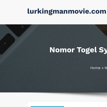
Skip
lurkingmanmovie.com
to
content
Nomor Togel Sy
Home
»
N