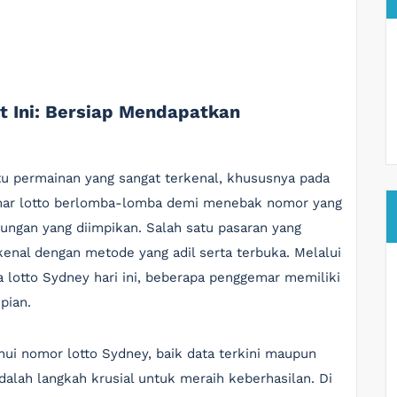
t Ini: Bersiap Mendapatkan
satu permainan yang sangat terkenal, khususnya pada
ggemar lotto berlomba-lomba demi menebak nomor yang
ngan yang diimpikan. Salah satu pasaran yang
kenal dengan metode yang adil serta terbuka. Melalui
 lotto Sydney hari ini, beberapa penggemar memiliki
pian.
hui nomor lotto Sydney, baik data terkini maupun
alah langkah krusial untuk meraih keberhasilan. Di