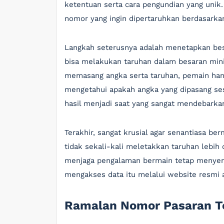
ketentuan serta cara pengundian yang unik
nomor yang ingin dipertaruhkan berdasarkan
Langkah seterusnya adalah menetapkan besa
bisa melakukan taruhan dalam besaran mini
memasang angka serta taruhan, pemain han
mengetahui apakah angka yang dipasang ses
hasil menjadi saat yang sangat mendebarkan
Terakhir, sangat krusial agar senantiasa be
tidak sekali-kali meletakkan taruhan lebih
menjaga pengalaman bermain tetap menyena
mengakses data itu melalui website resmi a
Ramalan Nomor Pasaran T