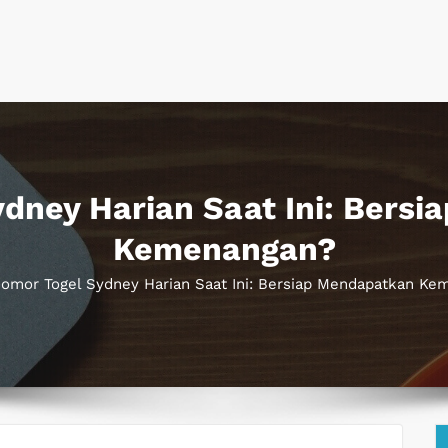
dney Harian Saat Ini: Bers
Kemenangan?
omor Togel Sydney Harian Saat Ini: Bersiap Mendapatkan Ke