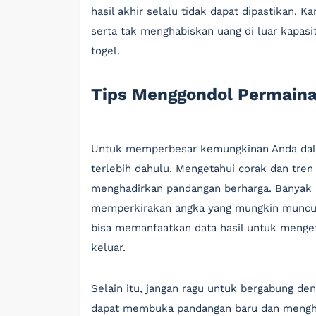
hasil akhir selalu tidak dapat dipastikan. K
serta tak menghabiskan uang di luar kapasi
togel.
Tips Menggondol Permaina
Untuk memperbesar kemungkinan Anda dala
terlebih dahulu. Mengetahui corak dan tren
menghadirkan pandangan berharga. Banyak 
memperkirakan angka yang mungkin muncul d
bisa memanfaatkan data hasil untuk mengeta
keluar.
Selain itu, jangan ragu untuk bergabung d
dapat membuka pandangan baru dan mengha