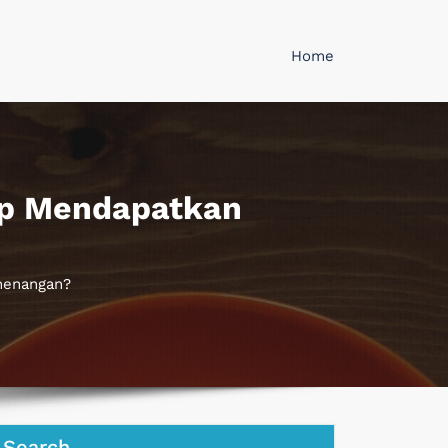
Home
iap Mendapatkan
menangan?
Search