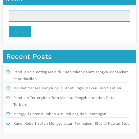
Search
Recent Posts
Panduan Selecting Meja di KudaPoker dalam rangka Menaikkan
Keberhasilan
Melihat Secara Langsung: Output Togel Makau Hari Saat Ini
Panduan Terlengkap Toto Macau: Pengeluaran dan Data
Terbaru
Menggali Potensi Rubah 4D: Peluang dan Tantangan
Kunci Keberhasilan Menggunakan Permainan Slot di Kawan Slot