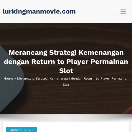
Skip
lurkingmanmovie.com
to
content
Merancang Strategi Kemenangan
dengan Return to Player Permainan
Slot
Home
»
Merancang Strategi Kemenangan dengan Return to Player Permainan
Slot
June 19, 2025