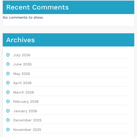
Recent Comments
No comments to show.
Archives
July 2026
June 2026
May 2026
April 2026
March 2026
February 2026
January 2026
December 2025
November 2025