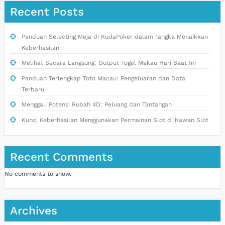
Recent Posts
Panduan Selecting Meja di KudaPoker dalam rangka Menaikkan
Keberhasilan
Melihat Secara Langsung: Output Togel Makau Hari Saat Ini
Panduan Terlengkap Toto Macau: Pengeluaran dan Data
Terbaru
Menggali Potensi Rubah 4D: Peluang dan Tantangan
Kunci Keberhasilan Menggunakan Permainan Slot di Kawan Slot
Recent Comments
No comments to show.
Archives