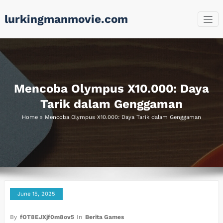
Skip
lurkingmanmovie.com
to
content
Mencoba Olympus X10.000: Daya
Tarik dalam Genggaman
Home
»
Mencoba Olympus X10.000: Daya Tarik dalam Genggaman
June 15, 2025
By
fOT8EJXjf0m8ov5
In
Berita Games