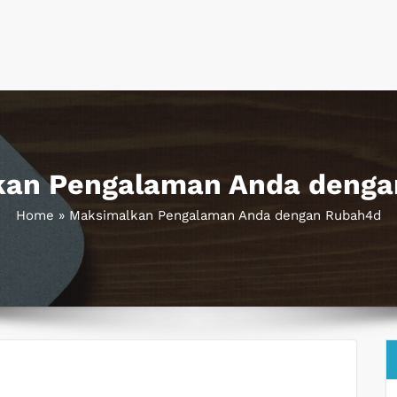
kan Pengalaman Anda denga
Home
»
Maksimalkan Pengalaman Anda dengan Rubah4d