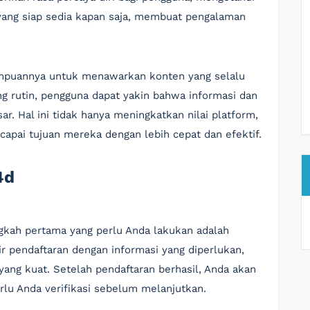
ang siap sedia kapan saja, membuat pengalaman
ampuannya untuk menawarkan konten yang selalu
g rutin, pengguna dapat yakin bahwa informasi dan
sar. Hal ini tidak hanya meningkatkan nilai platform,
pai tujuan mereka dengan lebih cepat dan efektif.
4d
kah pertama yang perlu Anda lakukan adalah
ir pendaftaran dengan informasi yang diperlukan,
yang kuat. Setelah pendaftaran berhasil, Anda akan
rlu Anda verifikasi sebelum melanjutkan.