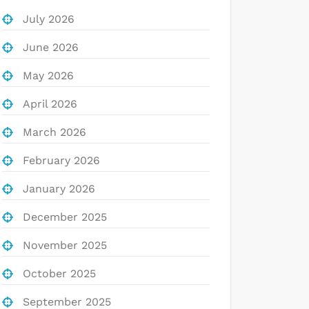
July 2026
June 2026
May 2026
April 2026
March 2026
February 2026
January 2026
December 2025
November 2025
October 2025
September 2025