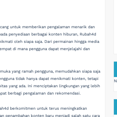
ancang untuk memberikan pengalaman menarik dan
 pada penyediaan berbagai konten hiburan, Rubah4d
ikmati oleh siapa saja. Dari permainan hingga media
tempat di mana pengguna dapat menjelajahi dan
tarmuka yang ramah pengguna, memudahkan siapa saja
ngguna tidak hanya dapat menikmati konten, tetapi
N
itas yang ada. Ini menciptakan lingkungan yang lebih
apat berbagi pengalaman dan rekomendasi.
bah4d berkomitmen untuk terus meningkatkan
an penambahan konten baru menjadi salah satu cara