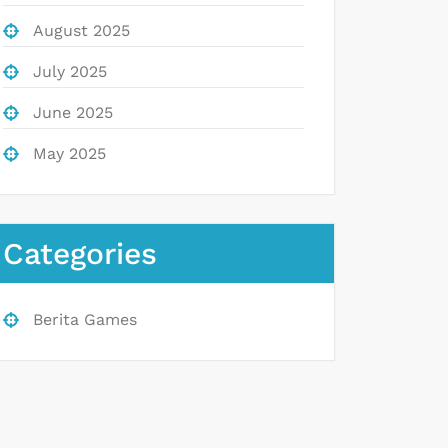
August 2025
July 2025
June 2025
May 2025
Categories
Berita Games