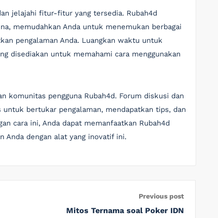
n jelajahi fitur-fitur yang tersedia. Rubah4d
una, memudahkan Anda untuk menemukan berbagai
tkan pengalaman Anda. Luangkan waktu untuk
ang disediakan untuk memahami cara menggunakan
gan komunitas pengguna Rubah4d. Forum diskusi dan
s untuk bertukar pengalaman, mendapatkan tips, dan
gan cara ini, Anda dapat memanfaatkan Rubah4d
Anda dengan alat yang inovatif ini.
Previous post
Mitos Ternama soal Poker IDN