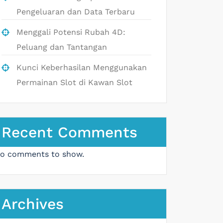
Pengeluaran dan Data Terbaru
Menggali Potensi Rubah 4D:
Peluang dan Tantangan
Kunci Keberhasilan Menggunakan
Permainan Slot di Kawan Slot
Recent Comments
o comments to show.
Archives