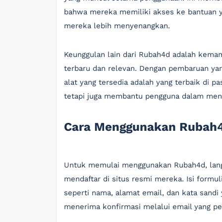
bahwa mereka memiliki akses ke bantuan y
mereka lebih menyenangkan.
Keunggulan lain dari Rubah4d adalah kem
terbaru dan relevan. Dengan pembaruan yan
alat yang tersedia adalah yang terbaik di pa
tetapi juga membantu pengguna dalam menca
Cara Menggunakan Rubah
Untuk memulai menggunakan Rubah4d, lang
mendaftar di situs resmi mereka. Isi formul
seperti nama, alamat email, dan kata sandi 
menerima konfirmasi melalui email yang pe