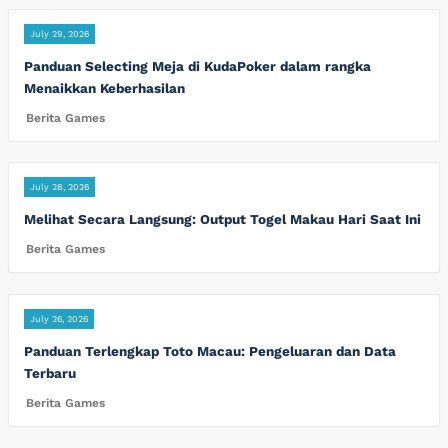
July 29, 2026
Panduan Selecting Meja di KudaPoker dalam rangka
Menaikkan Keberhasilan
Berita Games
July 28, 2026
Melihat Secara Langsung: Output Togel Makau Hari Saat Ini
Berita Games
July 26, 2026
Panduan Terlengkap Toto Macau: Pengeluaran dan Data
Terbaru
Berita Games