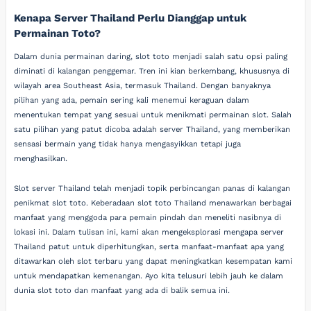
Kenapa Server Thailand Perlu Dianggap untuk
Permainan Toto?
Dalam dunia permainan daring, slot toto menjadi salah satu opsi paling
diminati di kalangan penggemar. Tren ini kian berkembang, khususnya di
wilayah area Southeast Asia, termasuk Thailand. Dengan banyaknya
pilihan yang ada, pemain sering kali menemui keraguan dalam
menentukan tempat yang sesuai untuk menikmati permainan slot. Salah
satu pilihan yang patut dicoba adalah server Thailand, yang memberikan
sensasi bermain yang tidak hanya mengasyikkan tetapi juga
menghasilkan.
Slot server Thailand telah menjadi topik perbincangan panas di kalangan
penikmat slot toto. Keberadaan slot toto Thailand menawarkan berbagai
manfaat yang menggoda para pemain pindah dan meneliti nasibnya di
lokasi ini. Dalam tulisan ini, kami akan mengeksplorasi mengapa server
Thailand patut untuk diperhitungkan, serta manfaat-manfaat apa yang
ditawarkan oleh slot terbaru yang dapat meningkatkan kesempatan kami
untuk mendapatkan kemenangan. Ayo kita telusuri lebih jauh ke dalam
dunia slot toto dan manfaat yang ada di balik semua ini.