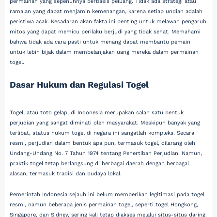
permainan yang sepenuhnya berbasis peluang. Tidak ada strategi atau
ramalan yang dapat menjamin kemenangan, karena setiap undian adalah
peristiwa acak. Kesadaran akan fakta ini penting untuk melawan pengaruh
mitos yang dapat memicu perilaku berjudi yang tidak sehat. Memahami
bahwa tidak ada cara pasti untuk menang dapat membantu pemain
untuk lebih bijak dalam membelanjakan uang mereka dalam permainan
togel.
Dasar Hukum dan Regulasi Togel
Togel, atau toto gelap, di Indonesia merupakan salah satu bentuk
perjudian yang sangat diminati oleh masyarakat. Meskipun banyak yang
terlibat, status hukum togel di negara ini sangatlah kompleks. Secara
resmi, perjudian dalam bentuk apa pun, termasuk togel, dilarang oleh
Undang-Undang No. 7 Tahun 1974 tentang Penertiban Perjudian. Namun,
praktik togel tetap berlangsung di berbagai daerah dengan berbagai
alasan, termasuk tradisi dan budaya lokal.
Pemerintah Indonesia sejauh ini belum memberikan legitimasi pada togel
resmi, namun beberapa jenis permainan togel, seperti togel Hongkong,
Singapore, dan Sidney, sering kali tetap diakses melalui situs-situs daring