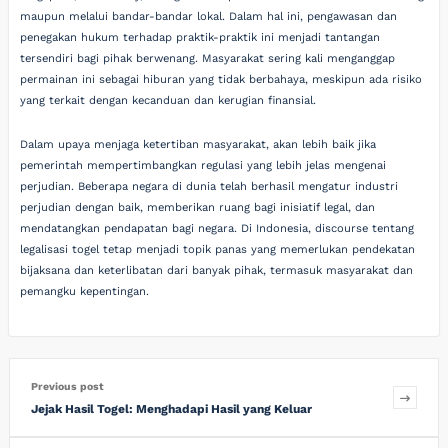
maupun melalui bandar-bandar lokal. Dalam hal ini, pengawasan dan
penegakan hukum terhadap praktik-praktik ini menjadi tantangan
tersendiri bagi pihak berwenang. Masyarakat sering kali menganggap
permainan ini sebagai hiburan yang tidak berbahaya, meskipun ada risiko
yang terkait dengan kecanduan dan kerugian finansial.
Dalam upaya menjaga ketertiban masyarakat, akan lebih baik jika
pemerintah mempertimbangkan regulasi yang lebih jelas mengenai
perjudian. Beberapa negara di dunia telah berhasil mengatur industri
perjudian dengan baik, memberikan ruang bagi inisiatif legal, dan
mendatangkan pendapatan bagi negara. Di Indonesia, discourse tentang
legalisasi togel tetap menjadi topik panas yang memerlukan pendekatan
bijaksana dan keterlibatan dari banyak pihak, termasuk masyarakat dan
pemangku kepentingan.
Previous post
Jejak Hasil Togel: Menghadapi Hasil yang Keluar