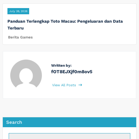
July 26, 2026
Panduan Terlengkap Toto Macau: Pengeluaran dan Data
Terbaru
Berita Games
Written by:
fOT8EJXjf0m8ov5
View All Posts
Search