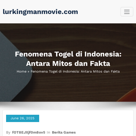
Skip
lurkingmanmovie.com
to
content
Fenomena Togel di Indonesia:
Antara Mitos dan Fakta
Home
»
Fenomena Togel di Indonesia: Antara Mitos dan Fakta
June 26, 2025
By
fOT8EJXjf0m8ov5
In
Berita Games