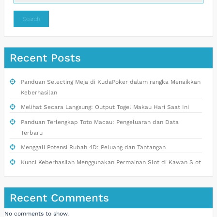
Search
Recent Posts
Panduan Selecting Meja di KudaPoker dalam rangka Menaikkan
Keberhasilan
Melihat Secara Langsung: Output Togel Makau Hari Saat Ini
Panduan Terlengkap Toto Macau: Pengeluaran dan Data
Terbaru
Menggali Potensi Rubah 4D: Peluang dan Tantangan
Kunci Keberhasilan Menggunakan Permainan Slot di Kawan Slot
Recent Comments
No comments to show.