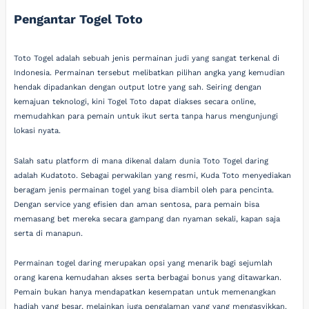
Pengantar Togel Toto
Toto Togel adalah sebuah jenis permainan judi yang sangat terkenal di
Indonesia. Permainan tersebut melibatkan pilihan angka yang kemudian
hendak dipadankan dengan output lotre yang sah. Seiring dengan
kemajuan teknologi, kini Togel Toto dapat diakses secara online,
memudahkan para pemain untuk ikut serta tanpa harus mengunjungi
lokasi nyata.
Salah satu platform di mana dikenal dalam dunia Toto Togel daring
adalah Kudatoto. Sebagai perwakilan yang resmi, Kuda Toto menyediakan
beragam jenis permainan togel yang bisa diambil oleh para pencinta.
Dengan service yang efisien dan aman sentosa, para pemain bisa
memasang bet mereka secara gampang dan nyaman sekali, kapan saja
serta di manapun.
Permainan togel daring merupakan opsi yang menarik bagi sejumlah
orang karena kemudahan akses serta berbagai bonus yang ditawarkan.
Pemain bukan hanya mendapatkan kesempatan untuk memenangkan
hadiah yang besar, melainkan juga pengalaman yang yang mengasyikkan.