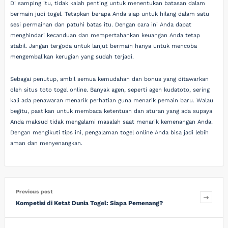
Di samping itu, tidak kalah penting untuk menentukan batasan dalam
bermain judi togel. Tetapkan berapa Anda siap untuk hilang dalam satu
sesi permainan dan patuhi batas itu. Dengan cara ini Anda dapat
menghindari kecanduan dan mempertahankan keuangan Anda tetap
stabil. Jangan tergoda untuk lanjut bermain hanya untuk mencoba
mengembalikan kerugian yang sudah terjadi.
Sebagai penutup, ambil semua kemudahan dan bonus yang ditawarkan
oleh situs toto togel online. Banyak agen, seperti agen kudatoto, sering
kali ada penawaran menarik perhatian guna menarik pemain baru. Walau
begitu, pastikan untuk membaca ketentuan dan aturan yang ada supaya
Anda maksud tidak mengalami masalah saat menarik kemenangan Anda.
Dengan mengikuti tips ini, pengalaman togel online Anda bisa jadi lebih
aman dan menyenangkan.
Previous post
Kompetisi di Ketat Dunia Togel: Siapa Pemenang?