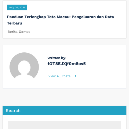
July 26, 2026
Panduan Terlengkap Toto Macau: Pengeluaran dan Data
Terbaru
Berita Games
Written by:
fOT8EJXjf0m8ov5
View All Posts
Search