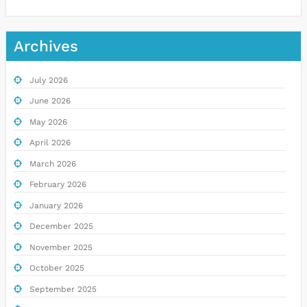
Archives
July 2026
June 2026
May 2026
April 2026
March 2026
February 2026
January 2026
December 2025
November 2025
October 2025
September 2025