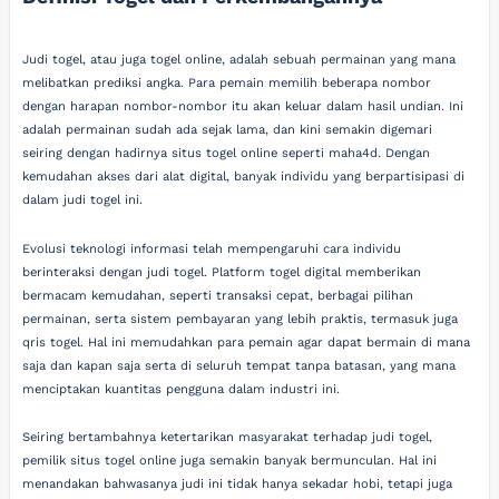
Judi togel, atau juga togel online, adalah sebuah permainan yang mana
melibatkan prediksi angka. Para pemain memilih beberapa nombor
dengan harapan nombor-nombor itu akan keluar dalam hasil undian. Ini
adalah permainan sudah ada sejak lama, dan kini semakin digemari
seiring dengan hadirnya situs togel online seperti maha4d. Dengan
kemudahan akses dari alat digital, banyak individu yang berpartisipasi di
dalam judi togel ini.
Evolusi teknologi informasi telah mempengaruhi cara individu
berinteraksi dengan judi togel. Platform togel digital memberikan
bermacam kemudahan, seperti transaksi cepat, berbagai pilihan
permainan, serta sistem pembayaran yang lebih praktis, termasuk juga
qris togel. Hal ini memudahkan para pemain agar dapat bermain di mana
saja dan kapan saja serta di seluruh tempat tanpa batasan, yang mana
menciptakan kuantitas pengguna dalam industri ini.
Seiring bertambahnya ketertarikan masyarakat terhadap judi togel,
pemilik situs togel online juga semakin banyak bermunculan. Hal ini
menandakan bahwasanya judi ini tidak hanya sekadar hobi, tetapi juga