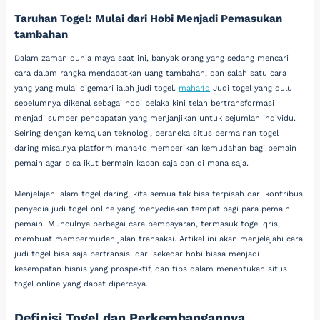
Taruhan Togel: Mulai dari Hobi Menjadi Pemasukan
tambahan
Dalam zaman dunia maya saat ini, banyak orang yang sedang mencari
cara dalam rangka mendapatkan uang tambahan, dan salah satu cara
yang yang mulai digemari ialah judi togel.
maha4d
Judi togel yang dulu
sebelumnya dikenal sebagai hobi belaka kini telah bertransformasi
menjadi sumber pendapatan yang menjanjikan untuk sejumlah individu.
Seiring dengan kemajuan teknologi, beraneka situs permainan togel
daring misalnya platform maha4d memberikan kemudahan bagi pemain
pemain agar bisa ikut bermain kapan saja dan di mana saja.
Menjelajahi alam togel daring, kita semua tak bisa terpisah dari kontribusi
penyedia judi togel online yang menyediakan tempat bagi para pemain
pemain. Munculnya berbagai cara pembayaran, termasuk togel qris,
membuat mempermudah jalan transaksi. Artikel ini akan menjelajahi cara
judi togel bisa saja bertransisi dari sekedar hobi biasa menjadi
kesempatan bisnis yang prospektif, dan tips dalam menentukan situs
togel online yang dapat dipercaya.
Definisi Togel dan Perkembangannya