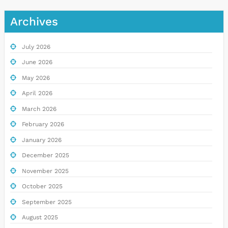
Archives
July 2026
June 2026
May 2026
April 2026
March 2026
February 2026
January 2026
December 2025
November 2025
October 2025
September 2025
August 2025