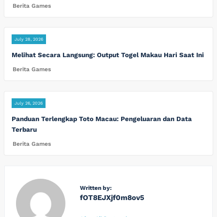
Berita Games
July 28, 2026
Melihat Secara Langsung: Output Togel Makau Hari Saat Ini
Berita Games
July 26, 2026
Panduan Terlengkap Toto Macau: Pengeluaran dan Data
Terbaru
Berita Games
Written by:
fOT8EJXjf0m8ov5