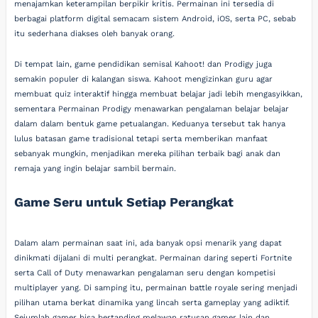
menajamkan keterampilan berpikir kritis. Permainan ini tersedia di
berbagai platform digital semacam sistem Android, iOS, serta PC, sebab
itu sederhana diakses oleh banyak orang.
Di tempat lain, game pendidikan semisal Kahoot! dan Prodigy juga
semakin populer di kalangan siswa. Kahoot mengizinkan guru agar
membuat quiz interaktif hingga membuat belajar jadi lebih mengasyikkan,
sementara Permainan Prodigy menawarkan pengalaman belajar belajar
dalam dalam bentuk game petualangan. Keduanya tersebut tak hanya
lulus batasan game tradisional tetapi serta memberikan manfaat
sebanyak mungkin, menjadikan mereka pilihan terbaik bagi anak dan
remaja yang ingin belajar sambil bermain.
Game Seru untuk Setiap Perangkat
Dalam alam permainan saat ini, ada banyak opsi menarik yang dapat
dinikmati dijalani di multi perangkat. Permainan daring seperti Fortnite
serta Call of Duty menawarkan pengalaman seru dengan kompetisi
multiplayer yang. Di samping itu, permainan battle royale sering menjadi
pilihan utama berkat dinamika yang lincah serta gameplay yang adiktif.
Sejumlah gamer bisa bertanding melawan ratusan gamer lain dan