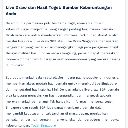
Live Draw dan Hasil Togel: Sumber Keberuntungan
Anda
Dalam dunia permainan judi, terutama togel, mencari sumber
keberuntungan menjadi hal yang sangat penting bagi banyak pemain.
Salah satu cara untuk mendapatkan informasi terkini dan akurat adalah
melalui live draw. Live draw SGP atau Live Draw Singapore menawarkan
pengalaman yang menarik dan menegangkan bagi para penggemar togel.
Dengan melihat hasil undian secara langsung, pemain dapat merasakan
momen-momen penuh harapan saat nomor-nomor yang mereka pasang
diumumkan.
Sgp pools menjadi salah satu platform yang paling populer di Indonesia,
memberikan akses mudah bagi pemain untuk mengikuti live Singapore
dan mengetahui hasil sgp hari ini. Dengan adanya live draw SGP, pemain
bisa langsung menyaksikan hasil pengundian dan mengecek apakah
mereka menjadi pemenang. Tak hanya itu, informasi mengenai togel
Singapore dan result SGP juga dapat membantu pemain dalam
mengambil keputusan untuk taruhan di masa depan, menjadikan
pengalaman bermain semakin menyenangkan dan berpotensi membawa
keberuntungan.
Togel Singapore