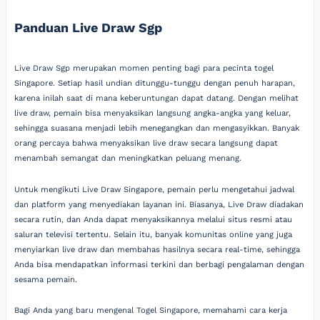
Panduan Live Draw Sgp
Live Draw Sgp merupakan momen penting bagi para pecinta togel
Singapore. Setiap hasil undian ditunggu-tunggu dengan penuh harapan,
karena inilah saat di mana keberuntungan dapat datang. Dengan melihat
live draw, pemain bisa menyaksikan langsung angka-angka yang keluar,
sehingga suasana menjadi lebih menegangkan dan mengasyikkan. Banyak
orang percaya bahwa menyaksikan live draw secara langsung dapat
menambah semangat dan meningkatkan peluang menang.
Untuk mengikuti Live Draw Singapore, pemain perlu mengetahui jadwal
dan platform yang menyediakan layanan ini. Biasanya, Live Draw diadakan
secara rutin, dan Anda dapat menyaksikannya melalui situs resmi atau
saluran televisi tertentu. Selain itu, banyak komunitas online yang juga
menyiarkan live draw dan membahas hasilnya secara real-time, sehingga
Anda bisa mendapatkan informasi terkini dan berbagi pengalaman dengan
sesama pemain.
Bagi Anda yang baru mengenal Togel Singapore, memahami cara kerja