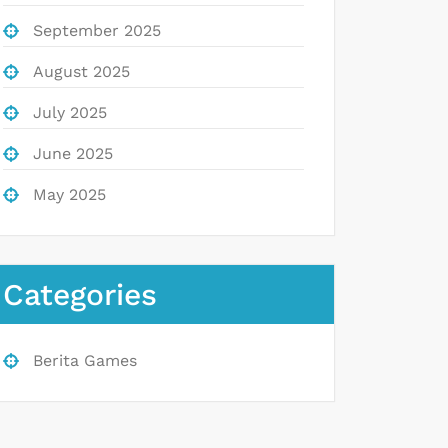
September 2025
August 2025
July 2025
June 2025
May 2025
Categories
Berita Games