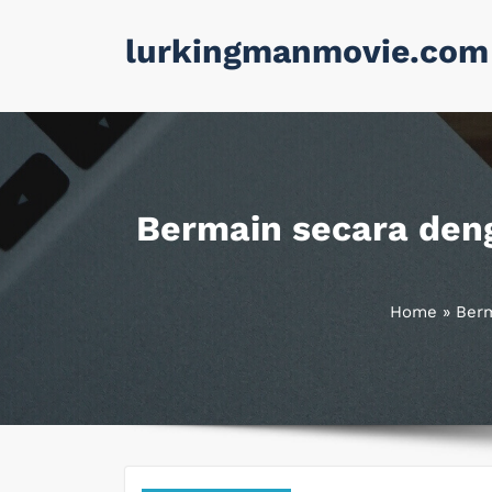
Skip
lurkingmanmovie.com
to
content
Bermain secara den
Home
»
Berm