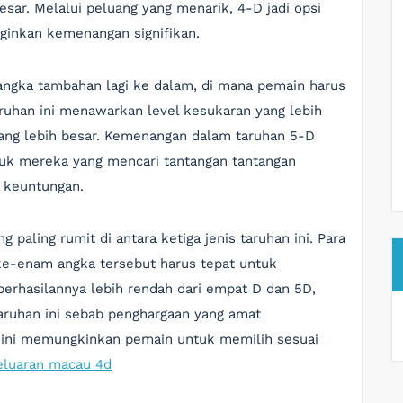
sar. Melalui peluang yang menarik, 4-D jadi opsi
ginkan kemenangan signifikan.
ngka tambahan lagi ke dalam, di mana pemain harus
ruhan ini menawarkan level kesukaran yang lebih
ng lebih besar. Kemenangan dalam taruhan 5-D
untuk mereka yang mencari tantangan tantangan
n keuntungan.
paling rumit di antara ketiga jenis taruhan ini. Para
ke-enam angka tersebut harus tepat untuk
erhasilannya lebih rendah dari empat D dan 5D,
taruhan ini sebab penghargaan yang amat
m ini memungkinkan pemain untuk memilih sesuai
eluaran macau 4d