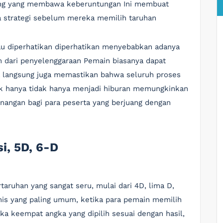
yang yang membawa keberuntungan Ini membuat
a strategi sebelum mereka memilih taruhan
au diperhatikan diperhatikan menyebabkan adanya
am dari penyelenggaraan Pemain biasanya dapat
ra langsung juga memastikan bahwa seluruh proses
tak hanya tidak hanya menjadi hiburan memungkinkan
nangan bagi para peserta yang berjuang dengan
i, 5D, 6-D
aruhan yang sangat seru, mulai dari 4D, lima D,
is yang paling umum, ketika para pemain memilih
ika keempat angka yang dipilih sesuai dengan hasil,