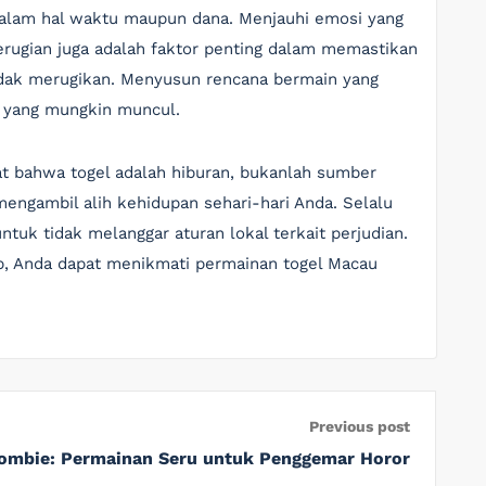
alam hal waktu maupun dana. Menjauhi emosi yang
rugian juga adalah faktor penting dalam memastikan
dak merugikan. Menyusun rencana bermain yang
 yang mungkin muncul.
gat bahwa togel adalah hiburan, bukanlah sumber
mengambil alih kehidupan sehari-hari Anda. Selalu
ntuk tidak melanggar aturan lokal terkait perjudian.
, Anda dapat menikmati permainan togel Macau
Previous post
Zombie: Permainan Seru untuk Penggemar Horor