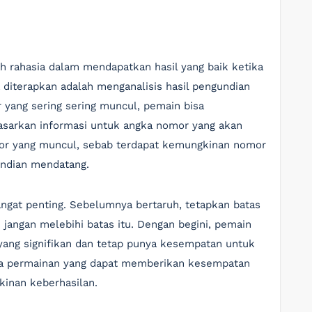
ah rahasia dalam mendapatkan hasil yang baik ketika
 diterapkan adalah menganalisis hasil pengundian
 yang sering sering muncul, pemain bisa
dasarkan informasi untuk angka nomor yang akan
omor yang muncul, sebab terdapat kemungkinan nomor
undian mendatang.
angat penting. Sebelumnya bertaruh, tetapkan batas
 jangan melebihi batas itu. Dengan begini, pemain
ang signifikan dan tetap punya kesempatan untuk
a permainan yang dapat memberikan kesempatan
inan keberhasilan.