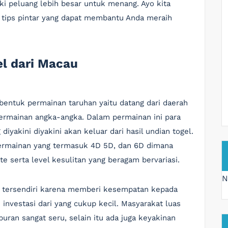
iki peluang lebih besar untuk menang. Ayo kita
ri tips pintar yang dapat membantu Anda meraih
l dari Macau
entuk permainan taruhan yaitu datang dari daerah
permainan angka-angka. Dalam permainan ini para
yakini diyakini akan keluar dari hasil undian togel.
permainan yang termasuk 4D 5D, dan 6D dimana
e serta level kesulitan yang beragam bervariasi.
N
ik tersendiri karena memberi kesempatan kepada
investasi dari yang cukup kecil. Masyarakat luas
buran sangat seru, selain itu ada juga keyakinan