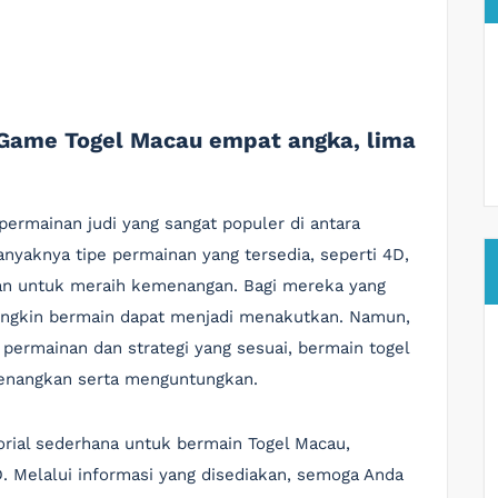
 Game Togel Macau empat angka, lima
rmainan judi yang sangat populer di antara
nyaknya tipe permainan yang tersedia, seperti 4D,
han untuk meraih kemenangan. Bagi mereka yang
mungkin bermain dapat menjadi menakutkan. Namun,
ermainan dan strategi yang sesuai, bermain togel
enangkan serta menguntungkan.
torial sederhana untuk bermain Togel Macau,
. Melalui informasi yang disediakan, semoga Anda