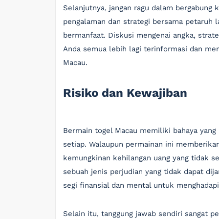
Selanjutnya, jangan ragu dalam bergabung k
pengalaman dan strategi bersama petaruh 
bermanfaat. Diskusi mengenai angka, strat
Anda semua lebih lagi terinformasi dan men
Macau.
Risiko dan Kewajiban
Bermain togel Macau memiliki bahaya yang 
setiap. Walaupun permainan ini memberika
kemungkinan kehilangan uang yang tidak se
sebuah jenis perjudian yang tidak dapat dij
segi finansial dan mental untuk menghadap
Selain itu, tanggung jawab sendiri sangat p